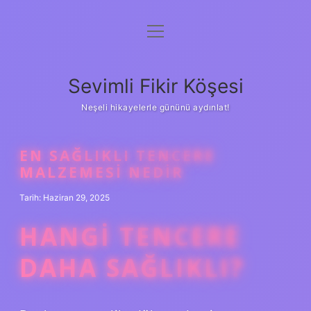
menüyü
Anasayfa
aç
Gizlilik Politikası
Sevimli Fikir Köşesi
Yasal Uyarı
Neşeli hikayelerle gününü aydınlat!
Hakkımızda
EN SAĞLIKLI TENCERE
MALZEMESI NEDIR
Tarih: Haziran 29, 2025
HANGI TENCERE
DAHA SAĞLIKLI?