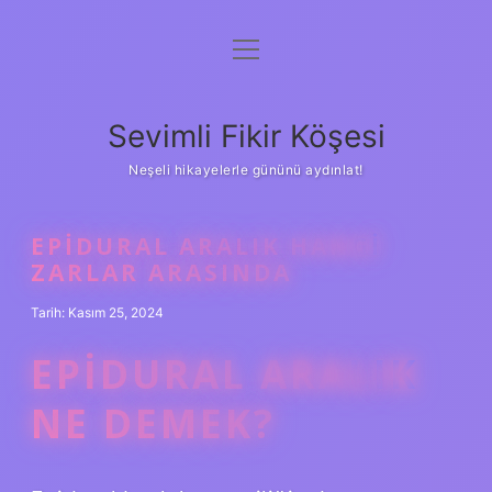
menüyü
Anasayfa
aç
Gizlilik Politikası
Sevimli Fikir Köşesi
Yasal Uyarı
Neşeli hikayelerle gününü aydınlat!
Hakkımızda
EPIDURAL ARALIK HANGI
ZARLAR ARASINDA
Tarih: Kasım 25, 2024
EPIDURAL ARALIK
NE DEMEK?