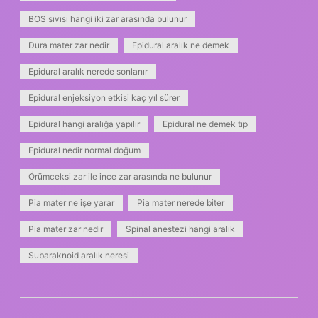
BOS sıvısı hangi iki zar arasında bulunur
Dura mater zar nedir
Epidural aralık ne demek
Epidural aralık nerede sonlanır
Epidural enjeksiyon etkisi kaç yıl sürer
Epidural hangi aralığa yapılır
Epidural ne demek tıp
Epidural nedir normal doğum
Örümceksi zar ile ince zar arasında ne bulunur
Pia mater ne işe yarar
Pia mater nerede biter
Pia mater zar nedir
Spinal anestezi hangi aralık
Subaraknoid aralık neresi