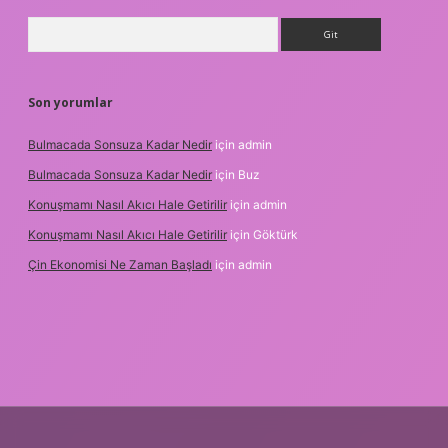
Arama
Son yorumlar
Bulmacada Sonsuza Kadar Nedir
için
admin
Bulmacada Sonsuza Kadar Nedir
için
Buz
Konuşmamı Nasıl Akıcı Hale Getirilir
için
admin
Konuşmamı Nasıl Akıcı Hale Getirilir
için
Göktürk
Çin Ekonomisi Ne Zaman Başladı
için
admin
.org