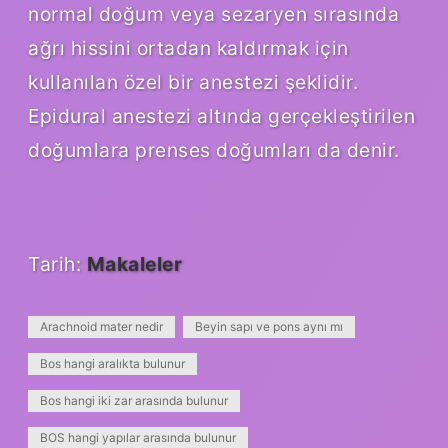
normal doğum veya sezaryen sırasında
ağrı hissini ortadan kaldırmak için
kullanılan özel bir anestezi şeklidir.
Epidural anestezi altında gerçekleştirilen
doğumlara prenses doğumları da denir.
Tarih:
Makaleler
Arachnoid mater nedir
Beyin sapı ve pons aynı mı
Bos hangi aralıkta bulunur
Bos hangi iki zar arasında bulunur
BOS hangi yapılar arasında bulunur