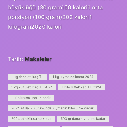
büyüklüğü (30 gram)60 kalori1 orta
porsiyon (100 gram)202 kalori1
kilogram2020 kalori
Tarih:
Makaleler
1 kg dana eti kaç TL
1 kg kıyma ne kadar 2024
1 kg kuzu eti kaç TL 2024
1 kilo biftek kaç TL 2024
1 kilo kıyma kaç kaloridir
2024 et Balık Kurumunda Kıymanın Kilosu Ne Kadar
2024 etin kilosu ne kadar
500 gr dana kıyma ne kadar