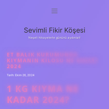
menüyü
Anasayfa
aç
Gizlilik Politikası
Sevimli Fikir Köşesi
Yasal Uyarı
Neşeli hikayelerle gününü aydınlat!
Hakkımızda
ET BALIK KURUMUNDA
KIYMANIN KILOSU NE KADAR
2024
Tarih: Ekim 26, 2024
1 KG KIYMA NE
KADAR 2024?