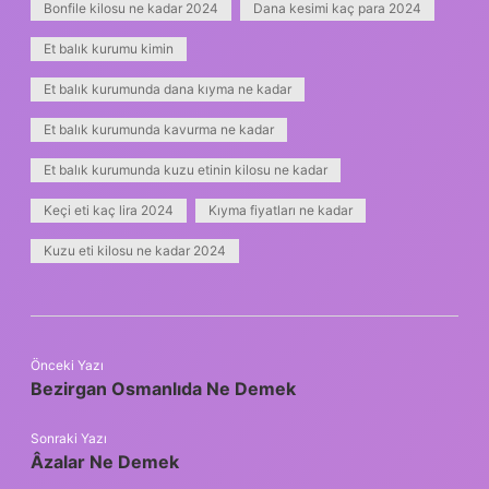
Bonfile kilosu ne kadar 2024
Dana kesimi kaç para 2024
Et balık kurumu kimin
Et balık kurumunda dana kıyma ne kadar
Et balık kurumunda kavurma ne kadar
Et balık kurumunda kuzu etinin kilosu ne kadar
Keçi eti kaç lira 2024
Kıyma fiyatları ne kadar
Kuzu eti kilosu ne kadar 2024
Önceki Yazı
Bezirgan Osmanlıda Ne Demek
Sonraki Yazı
Âzalar Ne Demek