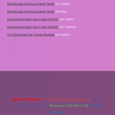
Bulmacada Sonsuza Kadar Nedir
için
admin
Bulmacada Sonsuza Kadar Nedir
için
Buz
Konuşmamı Nasıl Akıcı Hale Getirilir
için
admin
Konuşmamı Nasıl Akıcı Hale Getirilir
için
Göktürk
Çin Ekonomisi Ne Zaman Başladı
için
admin
etci.org
Reklam ve İletişim:
E-mail:
backlinkpaneli@gmail.com
Teams:
forumhizmeti@gmail.com
Whatsapp: 0262 606 0 726
Telegram:
@karabul