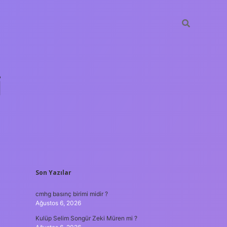
i
SIDEBAR
Son Yazılar
betci.org
cmhg basınç birimi midir ?
Ağustos 6, 2026
Kulüp Selim Songür Zeki Müren mi ?