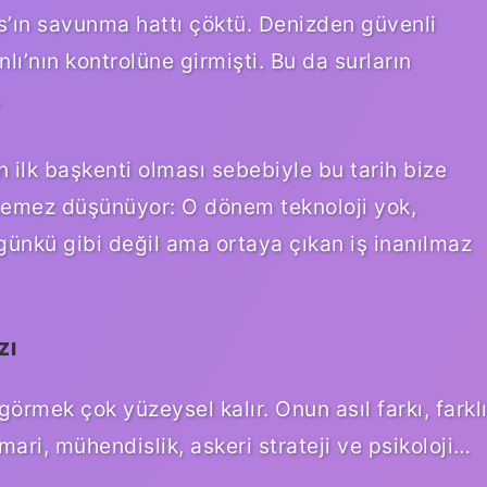
ns’ın savunma hattı çöktü. Denizden güvenli
ı’nın kontrolüne girmişti. Bu da surların
.
 ilk başkenti olması sebebiyle bu tarih bize
istemez düşünüyor: O dönem teknoloji yok,
günkü gibi değil ama ortaya çıkan iş inanılmaz
zı
örmek çok yüzeysel kalır. Onun asıl farkı, farkl
imari, mühendislik, askeri strateji ve psikoloji…