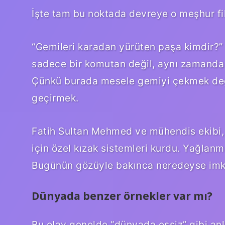
İşte tam bu noktada devreye o meşhur fik
“Gemileri karadan yürüten paşa kimdir?”
sadece bir komutan değil, aynı zamanda s
Çünkü burada mesele gemiyi çekmek deği
geçirmek.
Fatih Sultan Mehmed ve mühendis ekibi, g
için özel kızak sistemleri kurdu. Yağlanm
Bugünün gözüyle bakınca neredeyse imkâ
Dünyada benzer örnekler var mı?
Bu olay genelde “dünyada eşsiz” gibi anla