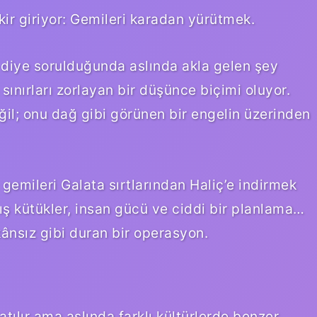
ir giriyor: Gemileri karadan yürütmek.
 diye sorulduğunda aslında akla gelen şey
ınırları zorlayan bir düşünce biçimi oluyor.
l; onu dağ gibi görünen bir engelin üzerinden
emileri Galata sırtlarından Haliç’e indirmek
ış kütükler, insan gücü ve ciddi bir planlama…
nsız gibi duran bir operasyon.
tılır ama aslında farklı kültürlerde benzer