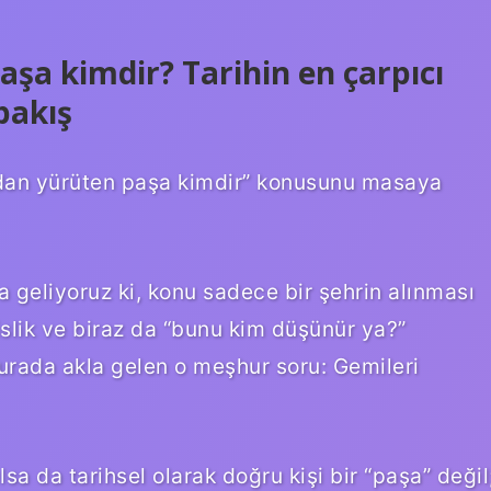
şa kimdir? Tarihin en çarpıcı
bakış
adan yürüten paşa kimdir” konusunu masaya
a geliyoruz ki, konu sadece bir şehrin alınması
islik ve biraz da “bunu kim düşünür ya?”
burada akla gelen o meşhur soru: Gemileri
lsa da tarihsel olarak doğru kişi bir “paşa” değil