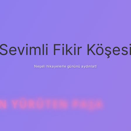
Sevimli Fikir Köşes
Neşeli hikayelerle gününü aydınlat!
N YÜRÜTEN PAŞA