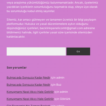
veya araştırma yükümlülüğümüz bulunmamaktadır. Ancak, üyelerimiz
yazdıkları içeriklerin sorumluluğunu taşımakta olup, siteye üye olarak
bu sorumluluğu kabul etmiş sayılırlar.
Sitemiz, kar amacı gütmeyen ve tamamen ücretsiz bir bilgi paylaşım
platformudur. Hukuka ve yasal düzenlemelere aykırı olduğunu
düşündüğünüz içerikleri,
backlinkpanelicomtr@gmail.com
adresine
bildirmeniz halinde, ilgili içerikler yasal süre içerisinde sitemizden
kaldırılacaktır.
Arama
Son yorumlar
Bulmacada Sonsuza Kadar Nedir
için
admin
Bulmacada Sonsuza Kadar Nedir
için
Buz
Konuşmamı Nasıl Akıcı Hale Getirilir
için
admin
Konuşmamı Nasıl Akıcı Hale Getirilir
için
Göktürk
Çin Ekonomisi Ne Zaman Başladı
için
admin