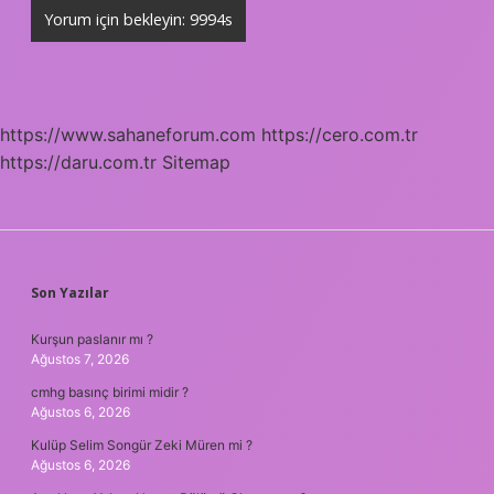
https://www.sahaneforum.com
https://cero.com.tr
https://daru.com.tr
Sitemap
SIDEBAR
Son Yazılar
Kurşun paslanır mı ?
Ağustos 7, 2026
cmhg basınç birimi midir ?
Ağustos 6, 2026
Kulüp Selim Songür Zeki Müren mi ?
Ağustos 6, 2026