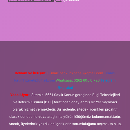
.org
Reklam ve İletişim:
E-mail:
backlinkpaneli@gmail.com
Teams:
forumhizmeti@gmail.com
Whatsapp: 0262 606 0 726
Telegram:
@karabul
Yasal Uyarı:
Sitemiz, 5651 Sayılı Kanun gereğince Bilgi Teknolojileri
ve İletişim Kurumu (BTK) tarafından onaylanmış bir Yer Sağlayıcı
olarak hizmet vermektedir. Bu nedenle, sitedeki içerikleri proaktif
olarak denetleme veya araştırma yükümlülüğümüz bulunmamaktadır.
Ancak, üyelerimiz yazdıkları içeriklerin sorumluluğunu taşımakta olup,