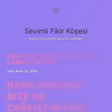
menüyü
Anasayfa
aç
Gizlilik Politikası
Sevimli Fikir Köşesi
Yasal Uyarı
Neşeli hikayelerle gününü aydınlat!
Hakkımızda
GÖKYÜZÜ HANGI KELIMELERI
ÇAĞRIŞTIRIYOR
Tarih: Aralık 20, 2024
HAVA DURUMU
BIZE NE
ÇAĞRIŞTIRIYOR?