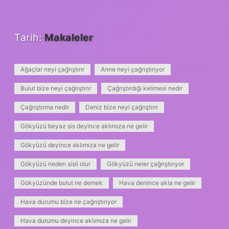
Tarih:
Makaleler
Ağaçlar neyi çağrıştırır
Anne neyi çağrıştırıyor
Bulut bize neyi çağrıştırır
Çağrıştırdığı kelimesi nedir
Çağrıştırma nedir
Deniz bize neyi çağrıştırır
Gökyüzü beyaz sis deyince aklımıza ne gelir
Gökyüzü deyince aklımıza ne gelir
Gökyüzü neden sisli olur
Gökyüzü neler çağrıştırıyor
Gökyüzünde bulut ne demek
Hava denince akla ne gelir
Hava durumu bize ne çağrıştırıyor
Hava durumu deyince aklımıza ne gelir