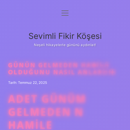
menüyü
Anasayfa
aç
Gizlilik Politikası
Sevimli Fikir Köşesi
Yasal Uyarı
Neşeli hikayelerle gününü aydınlat!
Hakkımızda
GÜNÜN GELMEDEN HAMILE
OLDUĞUNU NASIL ANLARSIN
Tarih: Temmuz 22, 2025
ADET GÜNÜM
GELMEDEN N
HAMILE