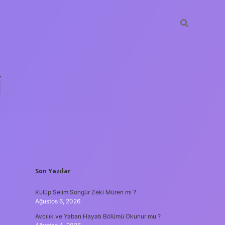
i
SIDEBAR
Son Yazılar
betci.org
Kulüp Selim Songür Zeki Müren mi ?
Ağustos 6, 2026
Avcılık ve Yaban Hayatı Bölümü Okunur mu ?