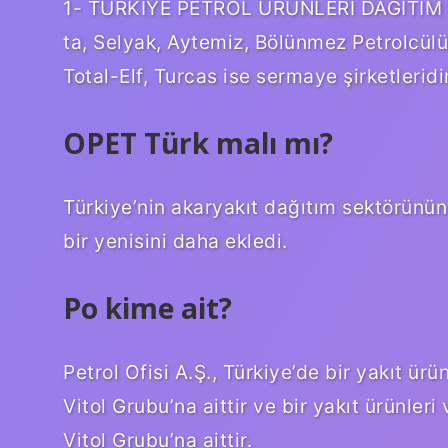
1- TÜRKİYE PETROL ÜRÜNLERİ DAĞITIM S
ta, Selyak, Aytemiz, Bölünmez Petrolcülük 
Total-Elf, Turcas ise sermaye şirketleridir
OPET Türk malı mı?
Türkiye’nin akaryakıt dağıtım sektörünün
bir yenisini daha ekledi.
Po kime ait?
Petrol Ofisi A.Ş., Türkiye’de bir yakıt ürü
Vitol Grubu’na aittir ve bir yakıt ürünleri
Vitol Grubu’na aittir.