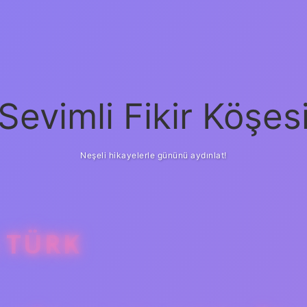
Sevimli Fikir Köşes
Neşeli hikayelerle gününü aydınlat!
 TÜRK