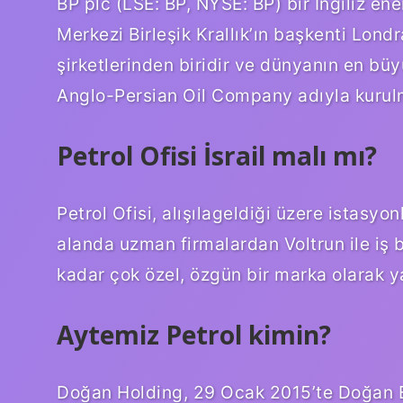
BP plc (LSE: BP, NYSE: BP) bir İngiliz enerj
Merkezi Birleşik Krallık’ın başkenti Lond
şirketlerinden biridir ve dünyanın en büyü
Anglo-Persian Oil Company adıyla kurul
Petrol Ofisi İsrail malı mı?
Petrol Ofisi, alışılageldiği üzere istasyon
alanda uzman firmalardan Voltrun ile iş 
kadar çok özel, özgün bir marka olarak y
Aytemiz Petrol kimin?
Doğan Holding, 29 Ocak 2015’te Doğan Ene