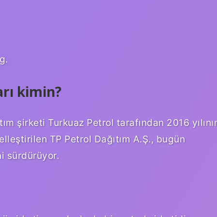
g.
arı kimin?
tım şirketi Turkuaz Petrol tarafından 2016 yılını
lleştirilen TP Petrol Dağıtım A.Ş., bugün
ni sürdürüyor.