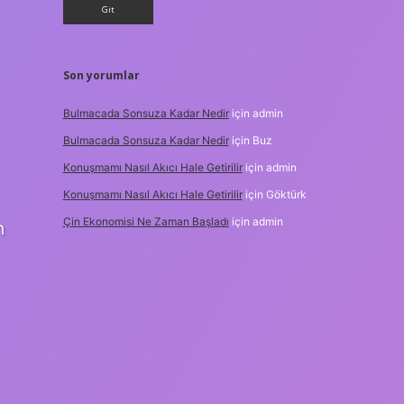
Son yorumlar
Bulmacada Sonsuza Kadar Nedir
için
admin
Bulmacada Sonsuza Kadar Nedir
için
Buz
Konuşmamı Nasıl Akıcı Hale Getirilir
için
admin
Konuşmamı Nasıl Akıcı Hale Getirilir
için
Göktürk
Çin Ekonomisi Ne Zaman Başladı
için
admin
n