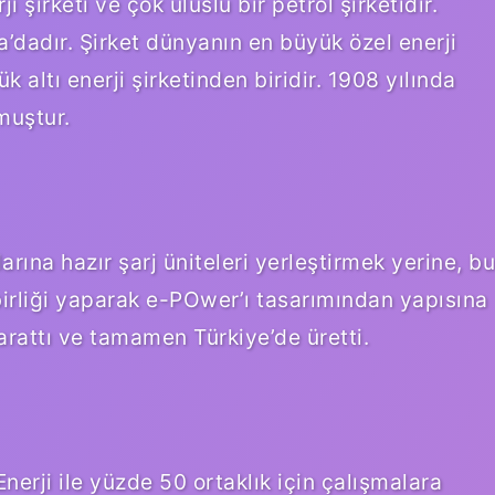
i şirketi ve çok uluslu bir petrol şirketidir.
ra’dadır. Şirket dünyanın en büyük özel enerji
k altı enerji şirketinden biridir. 1908 yılında
muştur.
larına hazır şarj üniteleri yerleştirmek yerine, bu
birliği yaparak e-POwer’ı tasarımından yapısına
arattı ve tamamen Türkiye’de üretti.
rji ile yüzde 50 ortaklık için çalışmalara