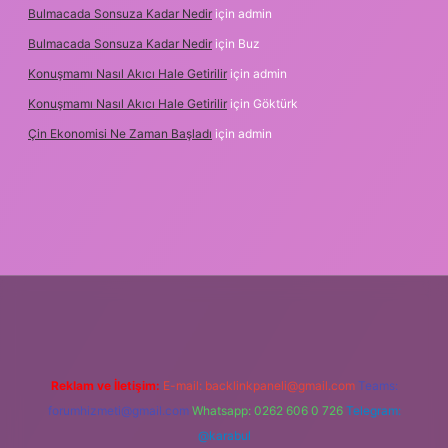
Bulmacada Sonsuza Kadar Nedir
için
admin
Bulmacada Sonsuza Kadar Nedir
için
Buz
Konuşmamı Nasıl Akıcı Hale Getirilir
için
admin
Konuşmamı Nasıl Akıcı Hale Getirilir
için
Göktürk
Çin Ekonomisi Ne Zaman Başladı
için
admin
ci.org
Reklam ve İletişim:
E-mail:
backlinkpaneli@gmail.com
Teams:
forumhizmeti@gmail.com
Whatsapp: 0262 606 0 726
Telegram:
@karabul