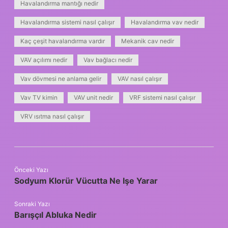
Havalandırma mantığı nedir
Havalandırma sistemi nasıl çalışır
Havalandırma vav nedir
Kaç çeşit havalandırma vardır
Mekanik cav nedir
VAV açılımı nedir
Vav bağlacı nedir
Vav dövmesi ne anlama gelir
VAV nasıl çalışır
Vav TV kimin
VAV unit nedir
VRF sistemi nasıl çalışır
VRV ısıtma nasıl çalışır
Önceki Yazı
Sodyum Klorür Vücutta Ne Işe Yarar
Sonraki Yazı
Barışçıl Abluka Nedir