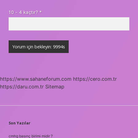
10 - 4 kaçtır?
*
https://www.sahaneforum.com
https://cero.com.tr
https://daru.com.tr
Sitemap
SIDEBAR
Son Yazılar
cmhg basınç birimi midir ?