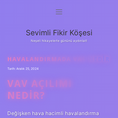
menüyü
Anasayfa
aç
Gizlilik Politikası
Sevimli Fikir Köşesi
Yasal Uyarı
Neşeli hikayelerle gününü aydınlat!
Hakkımızda
HAVALANDIRMADA VAV NEDIR
Tarih: Aralık 25, 2024
VAV AÇILIMI
NEDIR?
Değişken hava hacimli havalandırma