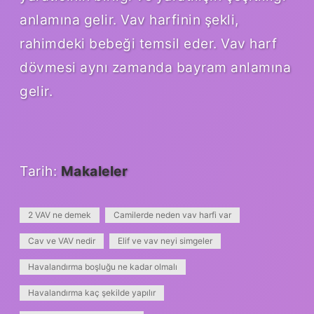
anlamına gelir. Vav harfinin şekli,
rahimdeki bebeği temsil eder. Vav harf
dövmesi aynı zamanda bayram anlamına
gelir.
Tarih:
Makaleler
2 VAV ne demek
Camilerde neden vav harfi var
Cav ve VAV nedir
Elif ve vav neyi simgeler
Havalandırma boşluğu ne kadar olmalı
Havalandırma kaç şekilde yapılır