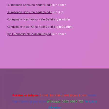
Bulmacada Sonsuza Kadar Nedir
için
admin
Bulmacada Sonsuza Kadar Nedir
için
Buz
Konuşmamı Nasıl Akıcı Hale Getirilir
için
admin
Konuşmamı Nasıl Akıcı Hale Getirilir
için
Göktürk
Çin Ekonomisi Ne Zaman Başladı
için
admin
rg
Reklam ve İletişim:
E-mail:
backlinkpaneli@gmail.com
Teams:
forumhizmeti@gmail.com
Whatsapp: 0262 606 0 726
Telegram:
@karabul