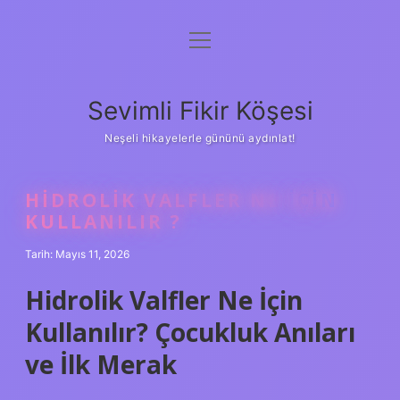
menüyü
Anasayfa
aç
Gizlilik Politikası
Sevimli Fikir Köşesi
Yasal Uyarı
Neşeli hikayelerle gününü aydınlat!
Hakkımızda
HIDROLIK VALFLER NE IÇIN
KULLANILIR ?
Tarih: Mayıs 11, 2026
Hidrolik Valfler Ne İçin
Kullanılır? Çocukluk Anıları
ve İlk Merak