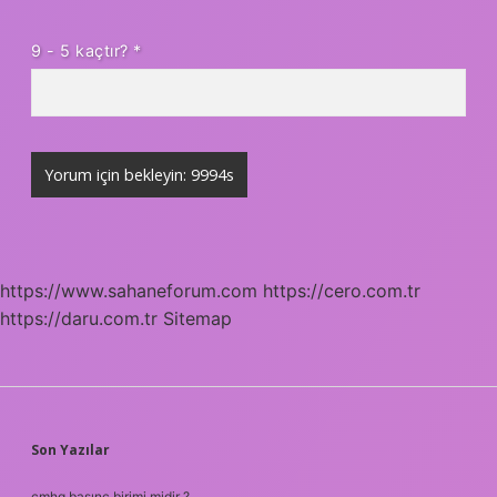
9 - 5 kaçtır?
*
https://www.sahaneforum.com
https://cero.com.tr
https://daru.com.tr
Sitemap
SIDEBAR
Son Yazılar
cmhg basınç birimi midir ?