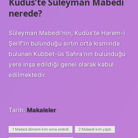
Kudüs’te Süleyman Mabedi
nerede?
Süleyman Mabedi’nin, Kudüs’te Harem-i
Şerif’in bulunduğu sırtın orta kısmında
bulunan Kubbet-üs Sahra’nın bulunduğu
yere inşa edildiği genel olarak kabul
edilmektedir.
Tarih:
Makaleler
1 Mabed dönemi kim sona erdirdi
2 Mabedi kim yaptı