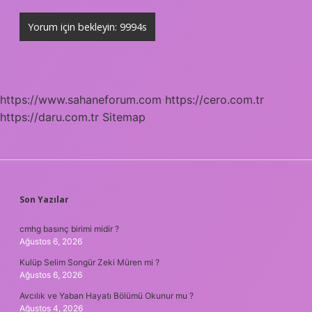
https://www.sahaneforum.com
https://cero.com.tr
https://daru.com.tr
Sitemap
SIDEBAR
Son Yazılar
cmhg basınç birimi midir ?
Ağustos 6, 2026
Kulüp Selim Songür Zeki Müren mi ?
Ağustos 6, 2026
Avcılık ve Yaban Hayatı Bölümü Okunur mu ?
Ağustos 4, 2026