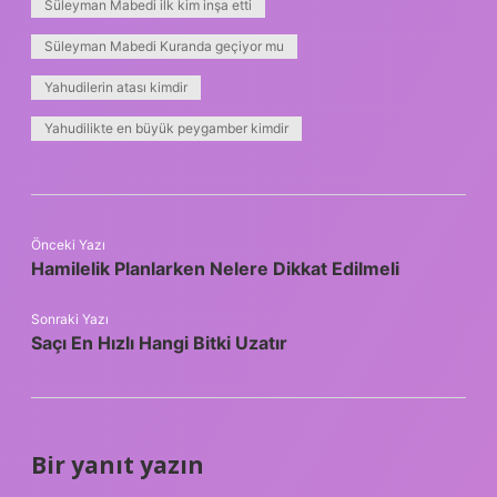
Süleyman Mabedi ilk kim inşa etti
Süleyman Mabedi Kuranda geçiyor mu
Yahudilerin atası kimdir
Yahudilikte en büyük peygamber kimdir
Önceki Yazı
Hamilelik Planlarken Nelere Dikkat Edilmeli
Sonraki Yazı
Saçı En Hızlı Hangi Bitki Uzatır
Bir yanıt yazın