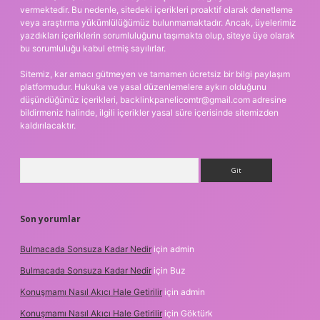
vermektedir. Bu nedenle, sitedeki içerikleri proaktif olarak denetleme
veya araştırma yükümlülüğümüz bulunmamaktadır. Ancak, üyelerimiz
yazdıkları içeriklerin sorumluluğunu taşımakta olup, siteye üye olarak
bu sorumluluğu kabul etmiş sayılırlar.
Sitemiz, kar amacı gütmeyen ve tamamen ücretsiz bir bilgi paylaşım
platformudur. Hukuka ve yasal düzenlemelere aykırı olduğunu
düşündüğünüz içerikleri,
backlinkpanelicomtr@gmail.com
adresine
bildirmeniz halinde, ilgili içerikler yasal süre içerisinde sitemizden
kaldırılacaktır.
Arama
Son yorumlar
Bulmacada Sonsuza Kadar Nedir
için
admin
Bulmacada Sonsuza Kadar Nedir
için
Buz
Konuşmamı Nasıl Akıcı Hale Getirilir
için
admin
Konuşmamı Nasıl Akıcı Hale Getirilir
için
Göktürk