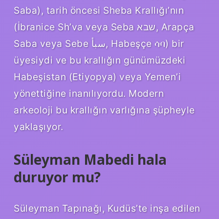
Saba), tarih öncesi Sheba Krallığı’nın
(İbranice Sh’va veya Seba שבא, Arapça
Saba veya Sebe سبأ, Habeşçe ሳባ) bir
üyesiydi ve bu krallığın günümüzdeki
Habeşistan (Etiyopya) veya Yemen’i
yönettiğine inanılıyordu. Modern
arkeoloji bu krallığın varlığına şüpheyle
yaklaşıyor.
Süleyman Mabedi hala
duruyor mu?
Süleyman Tapınağı, Kudüs’te inşa edilen