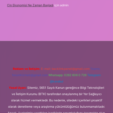
Çin Ekonomisi Ne Zaman Başladı
için
admin
ci.org
Reklam ve İletişim:
E-mail:
backlinkpaneli@gmail.com
Teams:
forumhizmeti@gmail.com
Whatsapp: 0262 606 0 726
Telegram:
@karabul
Yasal Uyarı:
Sitemiz, 5651 Sayılı Kanun gereğince Bilgi Teknolojileri
ve İletişim Kurumu (BTK) tarafından onaylanmış bir Yer Sağlayıcı
olarak hizmet vermektedir. Bu nedenle, sitedeki içerikleri proaktif
olarak denetleme veya araştırma yükümlülüğümüz bulunmamaktadır.
Ancak, üyelerimiz yazdıkları içeriklerin sorumluluğunu taşımakta olup,