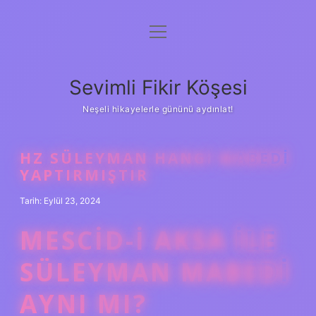
menüyü
Anasayfa
aç
Gizlilik Politikası
Sevimli Fikir Köşesi
Yasal Uyarı
Neşeli hikayelerle gününü aydınlat!
Hakkımızda
HZ SÜLEYMAN HANGI MABEDI
YAPTIRMIŞTIR
Tarih: Eylül 23, 2024
MESCID-I AKSA ILE
SÜLEYMAN MABEDI
AYNI MI?