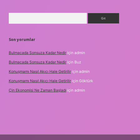
Arama
Son yorumlar
Bulmacada Sonsuza Kadar Nedir
için
admin
Bulmacada Sonsuza Kadar Nedir
için
Buz
Konuşmamı Nasıl Akıcı Hale Getirilir
için
admin
Konuşmamı Nasıl Akıcı Hale Getirilir
için
Göktürk
Çin Ekonomisi Ne Zaman Başladı
için
admin
betci.org