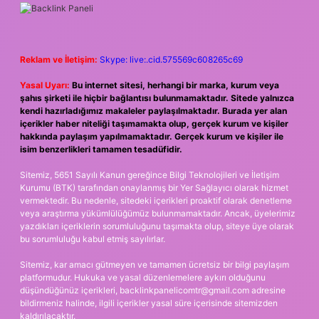
Reklam ve İletişim:
Skype: live:.cid.575569c608265c69
Yasal Uyarı:
Bu internet sitesi, herhangi bir marka, kurum veya
şahıs şirketi ile hiçbir bağlantısı bulunmamaktadır. Sitede yalnızca
kendi hazırladığımız makaleler paylaşılmaktadır. Burada yer alan
içerikler haber niteliği taşımamakta olup, gerçek kurum ve kişiler
hakkında paylaşım yapılmamaktadır. Gerçek kurum ve kişiler ile
isim benzerlikleri tamamen tesadüfidir.
Sitemiz, 5651 Sayılı Kanun gereğince Bilgi Teknolojileri ve İletişim
Kurumu (BTK) tarafından onaylanmış bir Yer Sağlayıcı olarak hizmet
vermektedir. Bu nedenle, sitedeki içerikleri proaktif olarak denetleme
veya araştırma yükümlülüğümüz bulunmamaktadır. Ancak, üyelerimiz
yazdıkları içeriklerin sorumluluğunu taşımakta olup, siteye üye olarak
bu sorumluluğu kabul etmiş sayılırlar.
Sitemiz, kar amacı gütmeyen ve tamamen ücretsiz bir bilgi paylaşım
platformudur. Hukuka ve yasal düzenlemelere aykırı olduğunu
düşündüğünüz içerikleri,
backlinkpanelicomtr@gmail.com
adresine
bildirmeniz halinde, ilgili içerikler yasal süre içerisinde sitemizden
kaldırılacaktır.