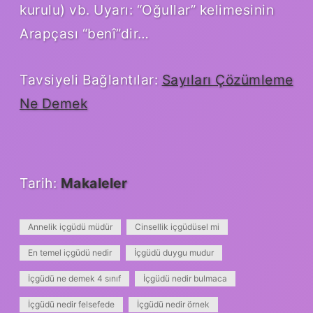
kurulu) vb. Uyarı: “Oğullar” kelimesinin
Arapçası “benî”dir…
Tavsiyeli Bağlantılar:
Sayıları Çözümleme
Ne Demek
Tarih:
Makaleler
Annelik içgüdü müdür
Cinsellik içgüdüsel mi
En temel içgüdü nedir
İçgüdü duygu mudur
İçgüdü ne demek 4 sınıf
İçgüdü nedir bulmaca
İçgüdü nedir felsefede
İçgüdü nedir örnek