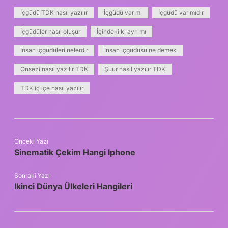
İçgüdü TDK nasıl yazılır
İçgüdü var mı
İçgüdü var mıdır
İçgüdüler nasıl oluşur
İçindeki ki ayrı mı
İnsan içgüdüleri nelerdir
İnsan içgüdüsü ne demek
Önsezi nasıl yazılır TDK
Şuur nasıl yazılır TDK
TDK iç içe nasıl yazılır
Önceki Yazı
Sinematik Çekim Hangi Iphone
Sonraki Yazı
Ikinci Dünya Ülkeleri Hangileri