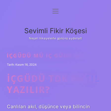
menüyü
Anasayfa
aç
Gizlilik Politikası
Sevimli Fikir Köşesi
Yasal Uyarı
Neşeli hikayelerle gününü aydınlat!
Hakkımızda
İÇGÜDÜ MÜ IÇ GÜDÜ MÜ
Tarih: Kasım 16, 2024
İÇGÜDÜ TDK NASIL
YAZILIR?
Canlıları akıl, düşünce veya bilincin