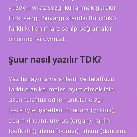
yüzden biraz sezgi kullanmak gerekir
(tdk: sezgi; önyargı standarttır çünkü
farklı kullanımlara sahip bağlamalar
birbirine iyi uymaz).
Şuur nasıl yazılır TDK?
Yazılışı aynı ama anlamı ve telaffuzu
farklı olan kelimeleri ayırt etmek için,
uzun telaffuz edilen ünlüler çizgi
işaretiyle işaretlenir1: adam (yokluk),
adam (insan); uterus (organ), rahîm
(şefkatli); shura (burası), shura (danışma