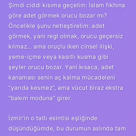
Şimdi ciddi kısıma geçelim: İslam fıkhına
göre adet görmek orucu bozar mı?
Öncelikle şunu netleştirelim: adet
görmek, yani regl olmak, orucu geçersiz
kılmaz… ama oruçlu iken cinsel ilişki,
yeme-içme veya kasıtlı kusma gibi
şeyler orucu bozar. Yani kısaca, adet
kanaması senin aç kalma mücadeleni
“yarıda kesmez”, ama vücut biraz ekstra
“bakım moduna” girer.
İzmir’in o tatlı esintisi eşliğinde
düşündüğümde, bu durumun aslında tam