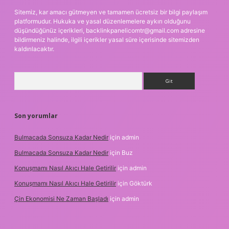
Sitemiz, kar amacı gütmeyen ve tamamen ücretsiz bir bilgi paylaşım
platformudur. Hukuka ve yasal düzenlemelere aykırı olduğunu
düşündüğünüz içerikleri,
backlinkpanelicomtr@gmail.com
adresine
bildirmeniz halinde, ilgili içerikler yasal süre içerisinde sitemizden
kaldırılacaktır.
Arama
Son yorumlar
Bulmacada Sonsuza Kadar Nedir
için
admin
Bulmacada Sonsuza Kadar Nedir
için
Buz
Konuşmamı Nasıl Akıcı Hale Getirilir
için
admin
Konuşmamı Nasıl Akıcı Hale Getirilir
için
Göktürk
Çin Ekonomisi Ne Zaman Başladı
için
admin