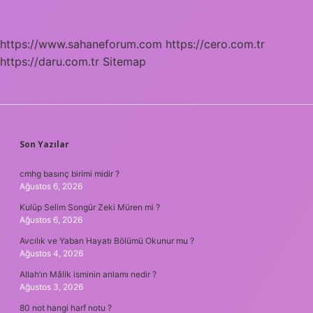
https://www.sahaneforum.com
https://cero.com.tr
https://daru.com.tr
Sitemap
SIDEBAR
Son Yazılar
cmhg basınç birimi midir ?
Ağustos 6, 2026
Kulüp Selim Songür Zeki Müren mi ?
Ağustos 6, 2026
Avcılık ve Yaban Hayatı Bölümü Okunur mu ?
Ağustos 4, 2026
Allah’ın Mâlik isminin anlamı nedir ?
Ağustos 3, 2026
80 not hangi harf notu ?