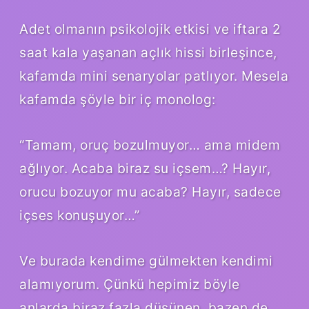
Adet olmanın psikolojik etkisi ve iftara 2
saat kala yaşanan açlık hissi birleşince,
kafamda mini senaryolar patlıyor. Mesela
kafamda şöyle bir iç monolog:
“Tamam, oruç bozulmuyor… ama midem
ağlıyor. Acaba biraz su içsem…? Hayır,
orucu bozuyor mu acaba? Hayır, sadece
içses konuşuyor…”
Ve burada kendime gülmekten kendimi
alamıyorum. Çünkü hepimiz böyle
anlarda biraz fazla düşünen, bazen de