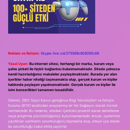
Reklam ve İletişim:
Skype: live:.cid.575569c608265c69
Yasal Uyarı:
Bu internet sitesi, herhangi bir marka, kurum veya
şahıs şirketi ile hiçbir bağlantısı bulunmamaktadır. Sitede yalnızca
kendi hazırladığımız makaleler paylaşılmaktadır. Burada yer alan
içerikler haber niteliği taşımamakta olup, gerçek kurum ve kişiler
hakkında paylaşım yapılmamaktadır. Gerçek kurum ve kişiler ile
isim benzerlikleri tamamen tesadüfidir.
Sitemiz, 5651 Sayılı Kanun gereğince Bilgi Teknolojileri ve İletişim
Kurumu (BTK) tarafından onaylanmış bir Yer Sağlayıcı olarak hizmet
vermektedir. Bu nedenle, sitedeki içerikleri proaktif olarak denetleme
veya araştırma yükümlülüğümüz bulunmamaktadır. Ancak, üyelerimiz
yazdıkları içeriklerin sorumluluğunu taşımakta olup, siteye üye olarak
bu sorumluluğu kabul etmiş sayılırlar.