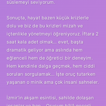
süslemeyi seviyorum.
Sonuçta, hayat bazen küçük krizlerle
dolu ve biz de bu krizleri mizah ve
içtenlikle yönetmeyi öğreniyoruz. İftara 2
saat kala adet olmak… evet, başta
dramatik geliyor ama aslında hem
eğlenceli hem de öğretici bir deneyim.
Hem kendinle dalga geçmek, hem ciddi
soruları sorgulamak… İşte oruç tutarken
yaşanan o minik ama çok insani sahneler.
İzmir’in akşam esintisi, sahilde dolaşan
insanlar ve ben… Orucum hâlâ geçerli,