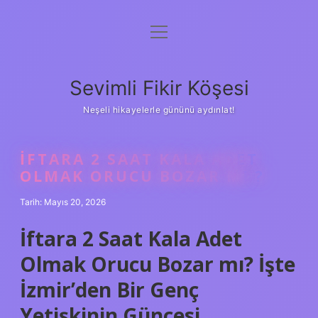
menüyü
Anasayfa
aç
Gizlilik Politikası
Sevimli Fikir Köşesi
Yasal Uyarı
Neşeli hikayelerle gününü aydınlat!
Hakkımızda
İFTARA 2 SAAT KALA ADET
OLMAK ORUCU BOZAR MI ?
Tarih: Mayıs 20, 2026
İftara 2 Saat Kala Adet
Olmak Orucu Bozar mı? İşte
İzmir’den Bir Genç
Yetişkinin Güncesi