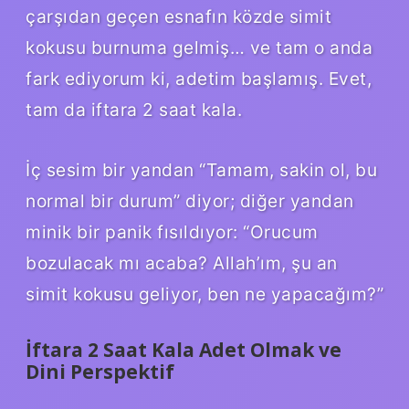
çarşıdan geçen esnafın közde simit
kokusu burnuma gelmiş… ve tam o anda
fark ediyorum ki, adetim başlamış. Evet,
tam da iftara 2 saat kala.
İç sesim bir yandan “Tamam, sakin ol, bu
normal bir durum” diyor; diğer yandan
minik bir panik fısıldıyor: “Orucum
bozulacak mı acaba? Allah’ım, şu an
simit kokusu geliyor, ben ne yapacağım?”
İftara 2 Saat Kala Adet Olmak ve
Dini Perspektif