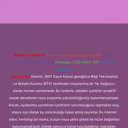
rg
Reklam ve İletişim:
E-mail:
backlinkpaneli@gmail.com
Teams:
forumhizmeti@gmail.com
Whatsapp: 0262 606 0 726
Telegram:
@karabul
Yasal Uyarı:
Sitemiz, 5651 Sayılı Kanun gereğince Bilgi Teknolojileri
ve İletişim Kurumu (BTK) tarafından onaylanmış bir Yer Sağlayıcı
olarak hizmet vermektedir. Bu nedenle, sitedeki içerikleri proaktif
olarak denetleme veya araştırma yükümlülüğümüz bulunmamaktadır.
Ancak, üyelerimiz yazdıkları içeriklerin sorumluluğunu taşımakta olup,
siteye üye olarak bu sorumluluğu kabul etmiş sayılırlar. Bu internet
sitesi, herhangi bir marka, kurum veya şahıs şirketi ile hiçbir bağlantısı
bulunmamaktadır. Sitede yalnızca kendi hazırladığımız makaleler