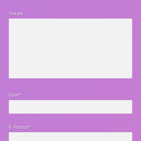
Yorum
İsim*
E-Posta*