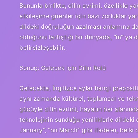
Bununla birlikte, dilin evrimi, özellikle ya
etkileşime girenler için bazı zorluklar yara
dildeki doğruluğun azalması anlamına da 
olduğunu tartıştığı bir dünyada, “in” ya da
belirsizleşebilir.
Sonuç: Gelecek için Dilin Rolü
Gelecekte, İngilizce aylar hangi prepositio
aynı zamanda kültürel, toplumsal ve tekno
gücüyle dilin evrimi, hayatın her alanında
teknolojinin sunduğu yeniliklerle dildek
January”, “on March” gibi ifadeler, belki 