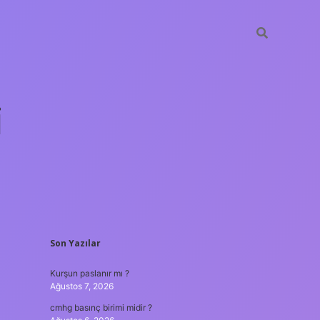
i
SIDEBAR
Son Yazılar
betci.org
Kurşun paslanır mı ?
Ağustos 7, 2026
cmhg basınç birimi midir ?