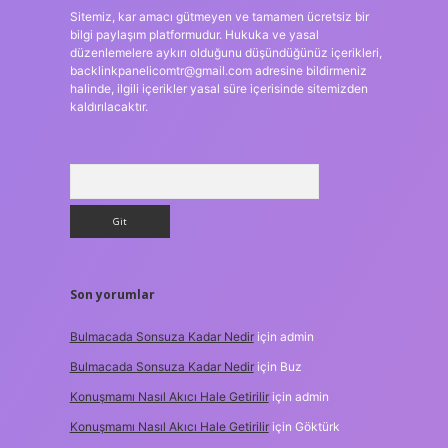
Sitemiz, kar amacı gütmeyen ve tamamen ücretsiz bir
bilgi paylaşım platformudur. Hukuka ve yasal
düzenlemelere aykırı olduğunu düşündüğünüz içerikleri,
backlinkpanelicomtr@gmail.com
adresine bildirmeniz
halinde, ilgili içerikler yasal süre içerisinde sitemizden
kaldırılacaktır.
Arama
Son yorumlar
Bulmacada Sonsuza Kadar Nedir
için
admin
Bulmacada Sonsuza Kadar Nedir
için
Buz
Konuşmamı Nasıl Akıcı Hale Getirilir
için
admin
Konuşmamı Nasıl Akıcı Hale Getirilir
için
Göktürk