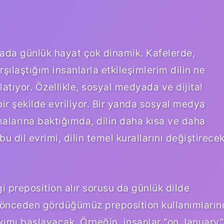
rada günlük hayat çok dinamik. Kafelerde,
şılaştığım insanlarla etkileşimlerim dilin ne
atıyor. Özellikle, sosyal medyada ve dijital
bir şekilde evriliyor. Bir yanda sosyal medya
malarına baktığımda, dilin daha kısa ve daha
u dil evrimi, dilin temel kurallarını değiştirece
i preposition alır sorusu da günlük dilde
e önceden gördüğümüz preposition kullanımların
akımı başlayacak. Örneğin, insanlar “on January”