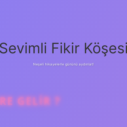
Sevimli Fikir Köşes
Neşeli hikayelerle gününü aydınlat!
RE GELIR ?