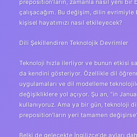
preposition’ların, zamanla nasıl yeni bi
çalışacağım. Bu değişim, dilin evrimiyle b
kişisel hayatımızı nasıl etkileyecek?
Dili Şekillendiren Teknolojik Devrimler
Teknoloji hızla ilerliyor ve bunun etkisi
da kendini gösteriyor. Özellikle dil öğren
uygulamaları ve dil modelleme teknolojile
değişikliklere yol açıyor. Şu an, “in Janua
kullanıyoruz. Ama ya bir gün, teknoloji di
preposition’ların yeri tamamen değişirse
Belki de gelecekte İngilizce’de ayları da