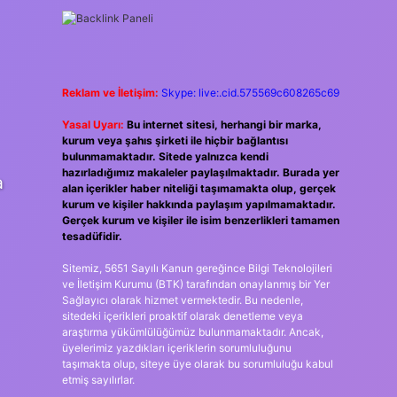
Reklam ve İletişim:
Skype: live:.cid.575569c608265c69
Yasal Uyarı:
Bu internet sitesi, herhangi bir marka,
kurum veya şahıs şirketi ile hiçbir bağlantısı
bulunmamaktadır. Sitede yalnızca kendi
hazırladığımız makaleler paylaşılmaktadır. Burada yer
a
alan içerikler haber niteliği taşımamakta olup, gerçek
kurum ve kişiler hakkında paylaşım yapılmamaktadır.
Gerçek kurum ve kişiler ile isim benzerlikleri tamamen
tesadüfidir.
Sitemiz, 5651 Sayılı Kanun gereğince Bilgi Teknolojileri
ve İletişim Kurumu (BTK) tarafından onaylanmış bir Yer
Sağlayıcı olarak hizmet vermektedir. Bu nedenle,
sitedeki içerikleri proaktif olarak denetleme veya
araştırma yükümlülüğümüz bulunmamaktadır. Ancak,
üyelerimiz yazdıkları içeriklerin sorumluluğunu
taşımakta olup, siteye üye olarak bu sorumluluğu kabul
etmiş sayılırlar.