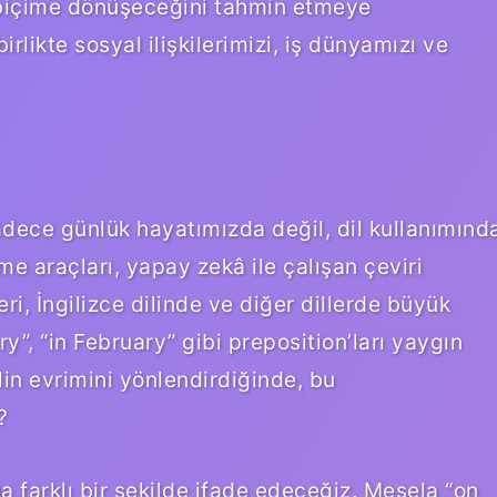
r biçime dönüşeceğini tahmin etmeye
irlikte sosyal ilişkilerimizi, iş dünyamızı ve
 sadece günlük hayatımızda değil, dil kullanımınd
me araçları, yapay zekâ ile çalışan çeviri
ri, İngilizce dilinde ve diğer dillerde büyük
ry”, “in February” gibi preposition’ları yaygın
lin evrimini yönlendirdiğinde, bu
?
ha farklı bir şekilde ifade edeceğiz. Mesela “on