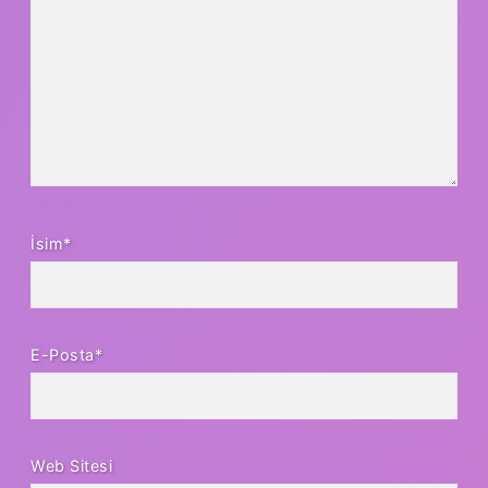
İsim*
E-Posta*
Web Sitesi