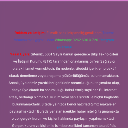
.org
Reklam ve İletişim:
E-mail:
backlinkpaneli@gmail.com
Teams:
forumhizmeti@gmail.com
Whatsapp: 0262 606 0 726
Telegram:
@karabul
Yasal Uyarı:
Sitemiz, 5651 Sayılı Kanun gereğince Bilgi Teknolojileri
ve İletişim Kurumu (BTK) tarafından onaylanmış bir Yer Sağlayıcı
olarak hizmet vermektedir. Bu nedenle, sitedeki içerikleri proaktif
olarak denetleme veya araştırma yükümlülüğümüz bulunmamaktadır.
Ancak, üyelerimiz yazdıkları içeriklerin sorumluluğunu taşımakta olup,
siteye üye olarak bu sorumluluğu kabul etmiş sayılırlar. Bu internet
sitesi, herhangi bir marka, kurum veya şahıs şirketi ile hiçbir bağlantısı
bulunmamaktadır. Sitede yalnızca kendi hazırladığımız makaleler
paylaşılmaktadır. Burada yer alan içerikler haber niteliği taşımamakta
olup, gerçek kurum ve kişiler hakkında paylaşım yapılmamaktadır.
Gerçek kurum ve kişiler ile isim benzerlikleri tamamen tesadüfidir.