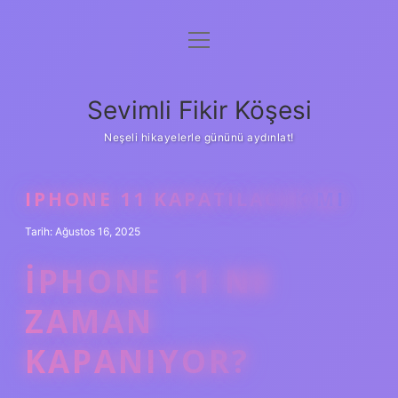
menüyü
Anasayfa
aç
Gizlilik Politikası
Sevimli Fikir Köşesi
Yasal Uyarı
Neşeli hikayelerle gününü aydınlat!
Hakkımızda
IPHONE 11 KAPATILACAK MI
Tarih: Ağustos 16, 2025
IPHONE 11 NE
ZAMAN
KAPANIYOR?