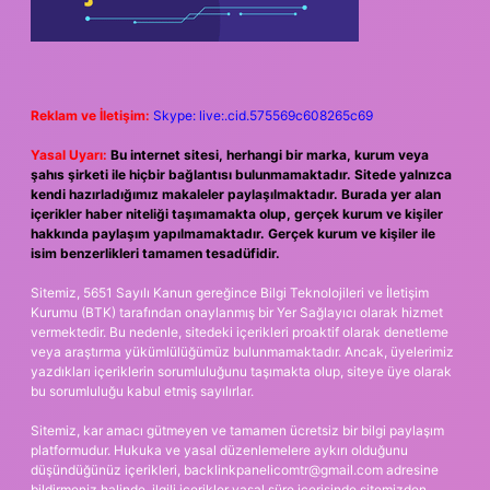
Reklam ve İletişim:
Skype: live:.cid.575569c608265c69
Yasal Uyarı:
Bu internet sitesi, herhangi bir marka, kurum veya
şahıs şirketi ile hiçbir bağlantısı bulunmamaktadır. Sitede yalnızca
kendi hazırladığımız makaleler paylaşılmaktadır. Burada yer alan
içerikler haber niteliği taşımamakta olup, gerçek kurum ve kişiler
hakkında paylaşım yapılmamaktadır. Gerçek kurum ve kişiler ile
isim benzerlikleri tamamen tesadüfidir.
Sitemiz, 5651 Sayılı Kanun gereğince Bilgi Teknolojileri ve İletişim
Kurumu (BTK) tarafından onaylanmış bir Yer Sağlayıcı olarak hizmet
vermektedir. Bu nedenle, sitedeki içerikleri proaktif olarak denetleme
veya araştırma yükümlülüğümüz bulunmamaktadır. Ancak, üyelerimiz
yazdıkları içeriklerin sorumluluğunu taşımakta olup, siteye üye olarak
bu sorumluluğu kabul etmiş sayılırlar.
Sitemiz, kar amacı gütmeyen ve tamamen ücretsiz bir bilgi paylaşım
platformudur. Hukuka ve yasal düzenlemelere aykırı olduğunu
düşündüğünüz içerikleri,
backlinkpanelicomtr@gmail.com
adresine
bildirmeniz halinde, ilgili içerikler yasal süre içerisinde sitemizden