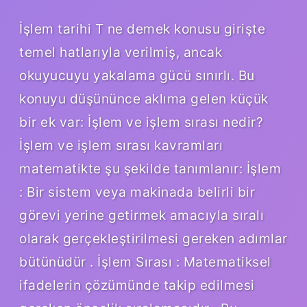
İşlem tarihi T ne demek konusu girişte
temel hatlarıyla verilmiş, ancak
okuyucuyu yakalama gücü sınırlı. Bu
konuyu düşününce aklıma gelen küçük
bir ek var: İşlem ve işlem sırası nedir?
İşlem ve işlem sırası kavramları
matematikte şu şekilde tanımlanır: İşlem
: Bir sistem veya makinada belirli bir
görevi yerine getirmek amacıyla sıralı
olarak gerçekleştirilmesi gereken adımlar
bütünüdür . İşlem Sırası : Matematiksel
ifadelerin çözümünde takip edilmesi