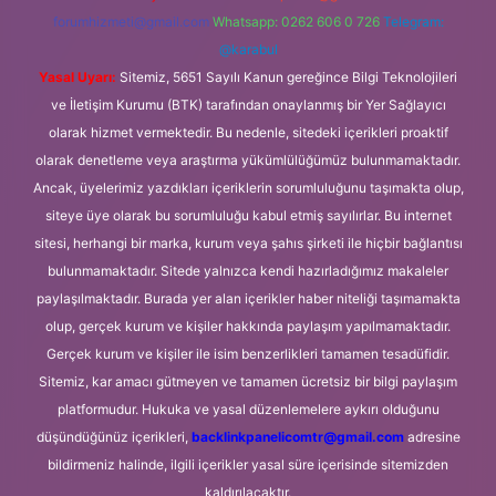
forumhizmeti@gmail.com
Whatsapp: 0262 606 0 726
Telegram:
@karabul
Yasal Uyarı:
Sitemiz, 5651 Sayılı Kanun gereğince Bilgi Teknolojileri
ve İletişim Kurumu (BTK) tarafından onaylanmış bir Yer Sağlayıcı
olarak hizmet vermektedir. Bu nedenle, sitedeki içerikleri proaktif
olarak denetleme veya araştırma yükümlülüğümüz bulunmamaktadır.
Ancak, üyelerimiz yazdıkları içeriklerin sorumluluğunu taşımakta olup,
siteye üye olarak bu sorumluluğu kabul etmiş sayılırlar. Bu internet
sitesi, herhangi bir marka, kurum veya şahıs şirketi ile hiçbir bağlantısı
bulunmamaktadır. Sitede yalnızca kendi hazırladığımız makaleler
paylaşılmaktadır. Burada yer alan içerikler haber niteliği taşımamakta
olup, gerçek kurum ve kişiler hakkında paylaşım yapılmamaktadır.
Gerçek kurum ve kişiler ile isim benzerlikleri tamamen tesadüfidir.
Sitemiz, kar amacı gütmeyen ve tamamen ücretsiz bir bilgi paylaşım
platformudur. Hukuka ve yasal düzenlemelere aykırı olduğunu
düşündüğünüz içerikleri,
backlinkpanelicomtr@gmail.com
adresine
bildirmeniz halinde, ilgili içerikler yasal süre içerisinde sitemizden
kaldırılacaktır.