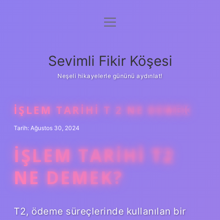
menüyü
Anasayfa
aç
Gizlilik Politikası
Sevimli Fikir Köşesi
Yasal Uyarı
Neşeli hikayelerle gününü aydınlat!
Hakkımızda
İŞLEM TARIHI T 2 NE DEMEK
Tarih: Ağustos 30, 2024
İŞLEM TARIHI T2
NE DEMEK?
T2, ödeme süreçlerinde kullanılan bir