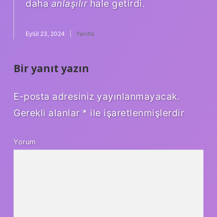
daha
anlaşılır
hale getirdi.
Eylül 23, 2024
Yanıtla
Bir yanıt yazın
E-posta adresiniz yayınlanmayacak.
Gerekli alanlar
*
ile işaretlenmişlerdir
Yorum