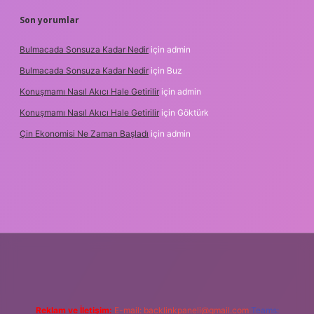
Son yorumlar
Bulmacada Sonsuza Kadar Nedir
için
admin
Bulmacada Sonsuza Kadar Nedir
için
Buz
Konuşmamı Nasıl Akıcı Hale Getirilir
için
admin
Konuşmamı Nasıl Akıcı Hale Getirilir
için
Göktürk
Çin Ekonomisi Ne Zaman Başladı
için
admin
ci.org
Reklam ve İletişim:
E-mail:
backlinkpaneli@gmail.com
Teams: