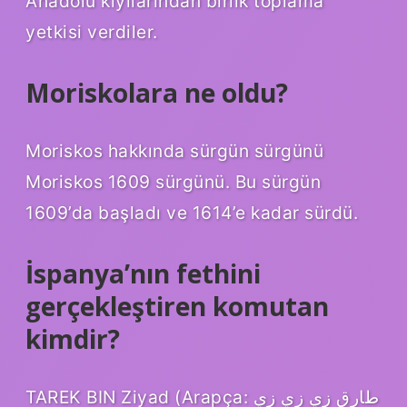
Anadolu kıyılarından birlik toplama
yetkisi verdiler.
Moriskolara ne oldu?
Moriskos hakkında sürgün sürgünü
Moriskos 1609 sürgünü. Bu sürgün
1609’da başladı ve 1614’e kadar sürdü.
İspanya’nın fethini
gerçekleştiren komutan
kimdir?
TAREK BIN Ziyad (Arapça: طارق زي زي زي