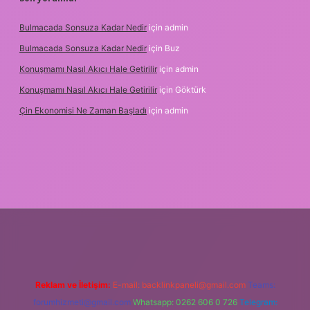
Bulmacada Sonsuza Kadar Nedir
için
admin
Bulmacada Sonsuza Kadar Nedir
için
Buz
Konuşmamı Nasıl Akıcı Hale Getirilir
için
admin
Konuşmamı Nasıl Akıcı Hale Getirilir
için
Göktürk
Çin Ekonomisi Ne Zaman Başladı
için
admin
g
Reklam ve İletişim:
E-mail:
backlinkpaneli@gmail.com
Teams:
forumhizmeti@gmail.com
Whatsapp: 0262 606 0 726
Telegram: