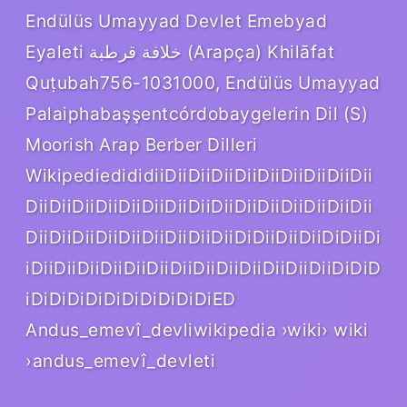
Endülüs Umayyad Devlet Emebyad
Eyaleti خلافة قرطبة (Arapça) Khilāfat
Quṭubah756-1031000, Endülüs Umayyad
Palaiphabaşşentcórdobaygelerin Dil (S)
Moorish Arap Berber Dilleri
WikipediedididiiDiiDiiDiiDiiDiiDiiDiiDiiDii
DiiDiiDiiDiiDiiDiiDiiDiiDiiDiiDiiDiiDiiDiiDii
DiiDiiDiiDiiDiiDiiDiiDiiDiiDiDiiDiiDiiDiDiiDi
iDiiDiiDiiDiiDiiDiiDiiDiiDiiDiiDiiDiiDiiDiDiD
iDiDiDiDiDiDiDiDiDiDiED
Andus_emevî_devliwikipedia ›wiki› wiki
›andus_emevî_devleti