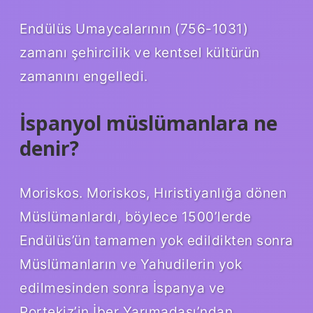
Endülüs Umaycalarının (756-1031)
zamanı şehircilik ve kentsel kültürün
zamanını engelledi.
İspanyol müslümanlara ne
denir?
Moriskos. Moriskos, Hıristiyanlığa dönen
Müslümanlardı, böylece 1500’lerde
Endülüs’ün tamamen yok edildikten sonra
Müslümanların ve Yahudilerin yok
edilmesinden sonra İspanya ve
Portekiz’in İber Yarımadası’ndan