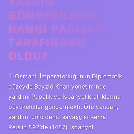
YARDIM
GÖNDERILMESI
HANGI PADIŞAH
TARAFINDAN
OLDU?
İi. Osmanlı İmparatorluğunun Diplomatik
düzeyde Bayzid Khan yönetiminde
yardımı Papalık ve İspanyol krallıklarına
büyükelçiler göndermekti. Öte yandan,
yardım, ünlü deniz savaşçısı Kemal
Reis’in 892’de (1487) İspanyol