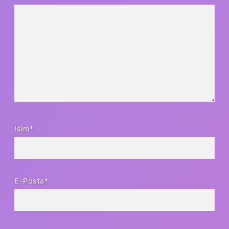
İsim*
E-Posta*