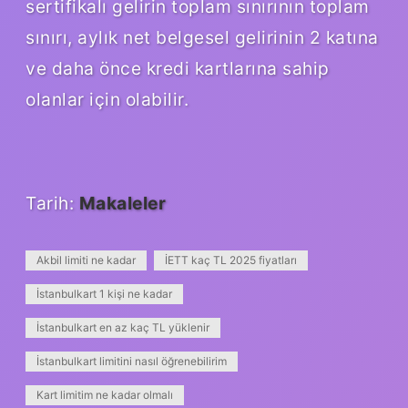
sertifikalı gelirin toplam sınırının toplam
sınırı, aylık net belgesel gelirinin 2 katına
ve daha önce kredi kartlarına sahip
olanlar için olabilir.
Tarih:
Makaleler
Akbil limiti ne kadar
İETT kaç TL 2025 fiyatları
İstanbulkart 1 kişi ne kadar
İstanbulkart en az kaç TL yüklenir
İstanbulkart limitini nasıl öğrenebilirim
Kart limitim ne kadar olmalı