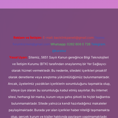
ci.org
Reklam ve İletişim:
E-mail:
backlinkpaneli@gmail.com
Teams:
forumhizmeti@gmail.com
Whatsapp: 0262 606 0 726
Telegram:
@karabul
Yasal Uyarı:
Sitemiz, 5651 Sayılı Kanun gereğince Bilgi Teknolojileri
ve İletişim Kurumu (BTK) tarafından onaylanmış bir Yer Sağlayıcı
olarak hizmet vermektedir. Bu nedenle, sitedeki içerikleri proaktif
olarak denetleme veya araştırma yükümlülüğümüz bulunmamaktadır.
Ancak, üyelerimiz yazdıkları içeriklerin sorumluluğunu taşımakta olup,
siteye üye olarak bu sorumluluğu kabul etmiş sayılırlar. Bu internet
sitesi, herhangi bir marka, kurum veya şahıs şirketi ile hiçbir bağlantısı
bulunmamaktadır. Sitede yalnızca kendi hazırladığımız makaleler
paylaşılmaktadır. Burada yer alan içerikler haber niteliği taşımamakta
olup, gerçek kurum ve kişiler hakkında paylaşım yapılmamaktadır.