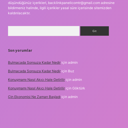
düşündüğünüz içerikleri,
backlinkpanelicomtr@gmail.com
adresine
bildirmeniz halinde, ilgili içerikler yasal süre içerisinde sitemizden
kaldırılacaktır.
Arama
Son yorumlar
Bulmacada Sonsuza Kadar Nedir
için
admin
Bulmacada Sonsuza Kadar Nedir
için
Buz
Konuşmamı Nasıl Akıcı Hale Getirilir
için
admin
Konuşmamı Nasıl Akıcı Hale Getirilir
için
Göktürk
Çin Ekonomisi Ne Zaman Başladı
için
admin