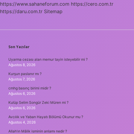
https://www.sahaneforum.com
https://cero.com.tr
https://daru.com.tr
Sitemap
SIDEBAR
Son Yazılar
Uyarma cezası alan memur tayin isteyebilir mi ?
Ağustos 8, 2026
Kurşun paslanır mı ?
Ağustos 7, 2026
cmhg basınç birimi midir ?
Ağustos 6, 2026
Kulüp Selim Songür Zeki Müren mi ?
Ağustos 6, 2026
Avcılık ve Yaban Hayatı Bölümü Okunur mu ?
Ağustos 4, 2026
Allah’ın Mâlik isminin anlamı nedir ?