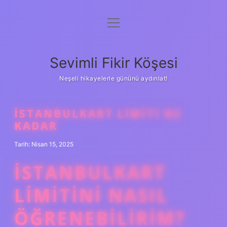
menüyü
Anasayfa
aç
Gizlilik Politikası
Sevimli Fikir Köşesi
Yasal Uyarı
Neşeli hikayelerle gününü aydınlat!
Hakkımızda
İSTANBULKART LIMITI NE
KADAR
Tarih: Nisan 15, 2025
İSTANBULKART
LIMITINI NASIL
ÖĞRENEBILIRIM?