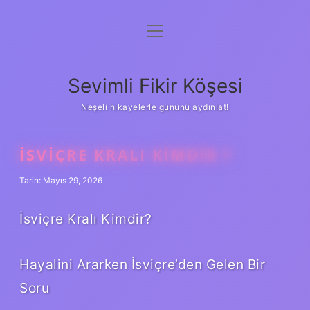
menüyü
Anasayfa
aç
Gizlilik Politikası
Sevimli Fikir Köşesi
Yasal Uyarı
Neşeli hikayelerle gününü aydınlat!
Hakkımızda
İSVIÇRE KRALI KIMDIR ?
Tarih: Mayıs 29, 2026
İsviçre Kralı Kimdir?
Hayalini Ararken İsviçre’den Gelen Bir
Soru