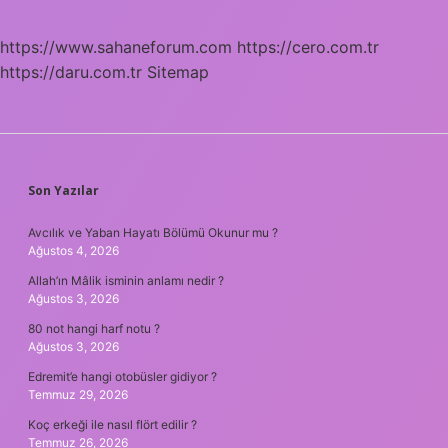
https://www.sahaneforum.com
https://cero.com.tr
https://daru.com.tr
Sitemap
SIDEBAR
Son Yazılar
Avcılık ve Yaban Hayatı Bölümü Okunur mu ?
Ağustos 4, 2026
Allah’ın Mâlik isminin anlamı nedir ?
Ağustos 3, 2026
80 not hangi harf notu ?
Ağustos 3, 2026
Edremit’e hangi otobüsler gidiyor ?
Temmuz 29, 2026
Koç erkeği ile nasıl flört edilir ?
Temmuz 26, 2026