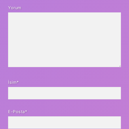
Yorum
İsim*
E-Posta*