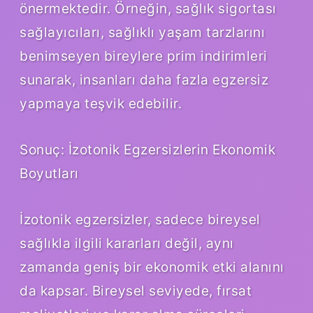
önermektedir. Örneğin, sağlık sigortası
sağlayıcıları, sağlıklı yaşam tarzlarını
benimseyen bireylere prim indirimleri
sunarak, insanları daha fazla egzersiz
yapmaya teşvik edebilir.
Sonuç: İzotonik Egzersizlerin Ekonomik
Boyutları
İzotonik egzersizler, sadece bireysel
sağlıkla ilgili kararları değil, aynı
zamanda geniş bir ekonomik etki alanını
da kapsar. Bireysel seviyede, fırsat