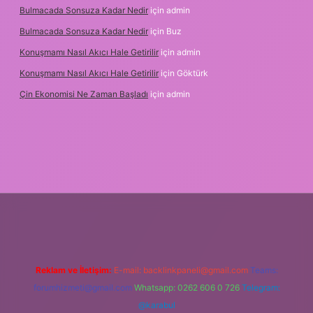
Bulmacada Sonsuza Kadar Nedir
için
admin
Bulmacada Sonsuza Kadar Nedir
için
Buz
Konuşmamı Nasıl Akıcı Hale Getirilir
için
admin
Konuşmamı Nasıl Akıcı Hale Getirilir
için
Göktürk
Çin Ekonomisi Ne Zaman Başladı
için
admin
etci.org
Reklam ve İletişim:
E-mail:
backlinkpaneli@gmail.com
Teams:
forumhizmeti@gmail.com
Whatsapp: 0262 606 0 726
Telegram:
@karabul