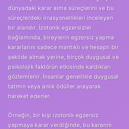
dünyadaki karar alma süreçlerini ve bu
süreçlerdeki irrasyonellikleri inceleyen
bir alandır. İzotonik egzersizler
bağlamında, bireylerin egzersiz yapma
kararlarını sadece mantıklı ve hesaplı bir
şekilde almak yerine, birçok duygusal ve
psikolojik faktörün etkisinde kaldıkları
gözlemlenir. İnsanlar genellikle duygusal
tatmin veya anlık ödüller arayarak
hareket ederler.
Örneğin, bir kişi izotonik egzersiz
yapmaya karar verdiğinde, bu kararını