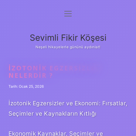
menüyü
Anasayfa
aç
Gizlilik Politikası
Sevimli Fikir Köşesi
Yasal Uyarı
Neşeli hikayelerle gününü aydınlat!
Hakkımızda
İZOTONIK EGZERSIZLER
NELERDIR ?
Tarih: Ocak 25, 2026
İzotonik Egzersizler ve Ekonomi: Fırsatlar,
Seçimler ve Kaynakların Kıtlığı
Ekonomik Kaynaklar, Seçimler ve