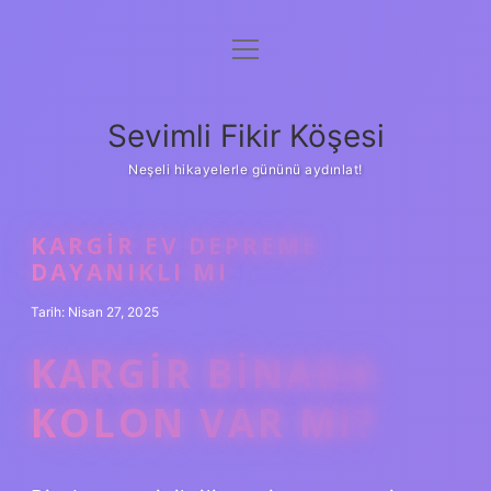
menüyü
Anasayfa
aç
Gizlilik Politikası
Sevimli Fikir Köşesi
Yasal Uyarı
Neşeli hikayelerle gününü aydınlat!
Hakkımızda
KARGIR EV DEPREME
DAYANIKLI MI
Tarih: Nisan 27, 2025
KARGIR BINADA
KOLON VAR MI?