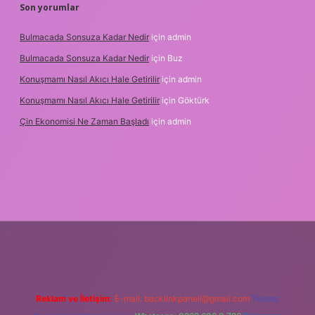
Son yorumlar
Bulmacada Sonsuza Kadar Nedir
için
admin
Bulmacada Sonsuza Kadar Nedir
için
Buz
Konuşmamı Nasıl Akıcı Hale Getirilir
için
admin
Konuşmamı Nasıl Akıcı Hale Getirilir
için
Göktürk
Çin Ekonomisi Ne Zaman Başladı
için
admin
etci.org
Reklam ve İletişim:
E-mail:
backlinkpaneli@gmail.com
Teams: