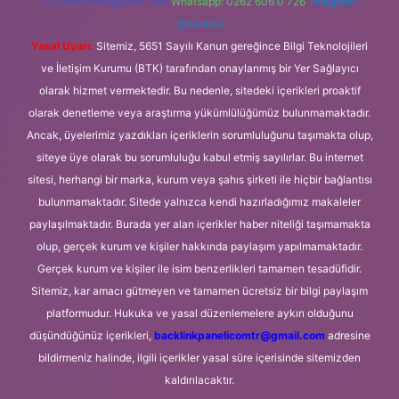
forumhizmeti@gmail.com
Whatsapp: 0262 606 0 726
Telegram:
@karabul
Yasal Uyarı:
Sitemiz, 5651 Sayılı Kanun gereğince Bilgi Teknolojileri
ve İletişim Kurumu (BTK) tarafından onaylanmış bir Yer Sağlayıcı
olarak hizmet vermektedir. Bu nedenle, sitedeki içerikleri proaktif
olarak denetleme veya araştırma yükümlülüğümüz bulunmamaktadır.
Ancak, üyelerimiz yazdıkları içeriklerin sorumluluğunu taşımakta olup,
siteye üye olarak bu sorumluluğu kabul etmiş sayılırlar. Bu internet
sitesi, herhangi bir marka, kurum veya şahıs şirketi ile hiçbir bağlantısı
bulunmamaktadır. Sitede yalnızca kendi hazırladığımız makaleler
paylaşılmaktadır. Burada yer alan içerikler haber niteliği taşımamakta
olup, gerçek kurum ve kişiler hakkında paylaşım yapılmamaktadır.
Gerçek kurum ve kişiler ile isim benzerlikleri tamamen tesadüfidir.
Sitemiz, kar amacı gütmeyen ve tamamen ücretsiz bir bilgi paylaşım
platformudur. Hukuka ve yasal düzenlemelere aykırı olduğunu
düşündüğünüz içerikleri,
backlinkpanelicomtr@gmail.com
adresine
bildirmeniz halinde, ilgili içerikler yasal süre içerisinde sitemizden
kaldırılacaktır.