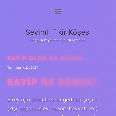
menüyü
Anasayfa
aç
Gizlilik Politikası
Sevimli Fikir Köşesi
Yasal Uyarı
Neşeli hikayelerle gününü aydınlat!
Hakkımızda
KAYIP OLDU NE DEMEK
Tarih: Aralık 23, 2024
KAYIP NE DEMEK?
Birey için önemli ve değerli bir şeyin
(kişi, organ, işlev, nesne, hayvan vb.)