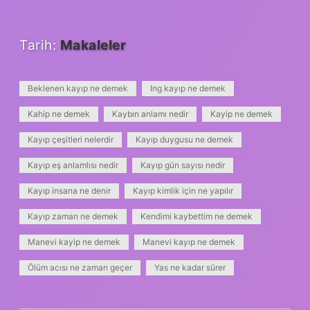
Tarih:
Makaleler
Beklenen kayıp ne demek
Ing kayıp ne demek
Kahip ne demek
Kaybın anlamı nedir
Kayip ne demek
Kayıp çeşitleri nelerdir
Kayıp duygusu ne demek
Kayıp eş anlamlısı nedir
Kayıp gün sayısı nedir
Kayıp insana ne denir
Kayıp kimlik için ne yapılır
Kayıp zaman ne demek
Kendimi kaybettim ne demek
Manevi kayip ne demek
Manevi kayıp ne demek
Ölüm acısı ne zaman geçer
Yas ne kadar sürer