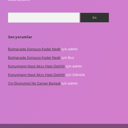
Arama
Son yorumlar
Bulmacada Sonsuza Kadar Nedir
için
admin
Bulmacada Sonsuza Kadar Nedir
için
Buz
Konuşmamı Nasıl Akıcı Hale Getirilir
için
admin
Konuşmamı Nasıl Akıcı Hale Getirilir
için
Göktürk
Çin Ekonomisi Ne Zaman Başladı
için
admin
etci.org