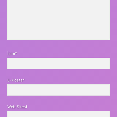
İsim*
E-Posta*
Web Sitesi