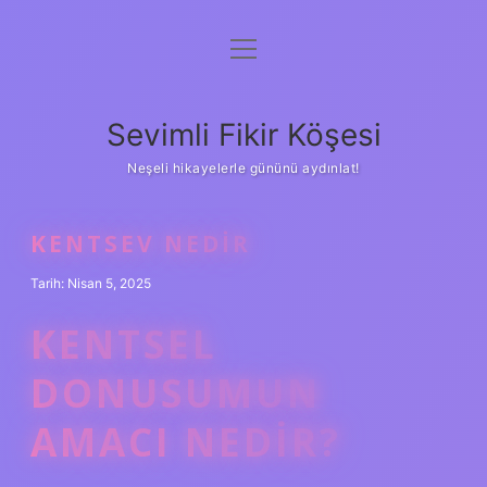
menüyü
Anasayfa
aç
Gizlilik Politikası
Sevimli Fikir Köşesi
Yasal Uyarı
Neşeli hikayelerle gününü aydınlat!
Hakkımızda
KENTSEV NEDIR
Tarih: Nisan 5, 2025
KENTSEL
DONUSUMUN
AMACI NEDIR?