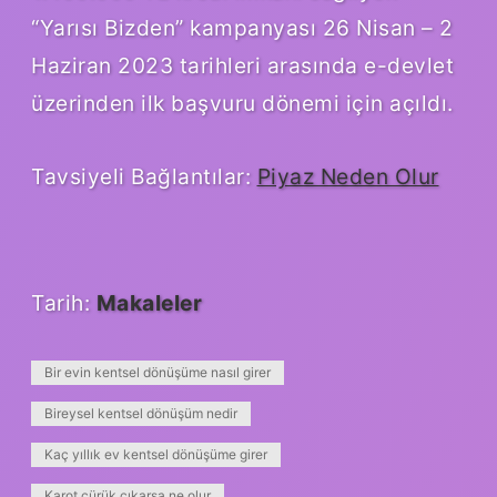
“Yarısı Bizden” kampanyası 26 Nisan – 2
Haziran 2023 tarihleri ​​arasında e-devlet
üzerinden ilk başvuru dönemi için açıldı.
Tavsiyeli Bağlantılar:
Piyaz Neden Olur
Tarih:
Makaleler
Bir evin kentsel dönüşüme nasıl girer
Bireysel kentsel dönüşüm nedir
Kaç yıllık ev kentsel dönüşüme girer
Karot çürük çıkarsa ne olur