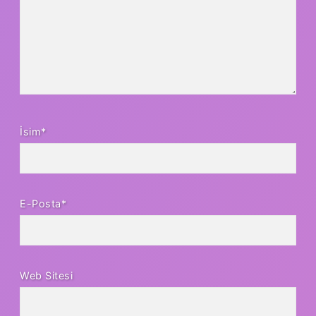
İsim*
E-Posta*
Web Sitesi