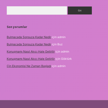
Arama
Son yorumlar
Bulmacada Sonsuza Kadar Nedir
için
admin
Bulmacada Sonsuza Kadar Nedir
için
Buz
Konuşmamı Nasıl Akıcı Hale Getirilir
için
admin
Konuşmamı Nasıl Akıcı Hale Getirilir
için
Göktürk
Çin Ekonomisi Ne Zaman Başladı
için
admin
rg