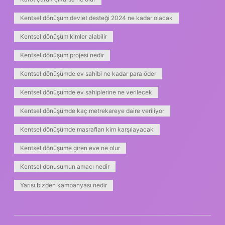
Kentsel dönüşüm devlet desteği 2024 ne kadar olacak
Kentsel dönüşüm kimler alabilir
Kentsel dönüşüm projesi nedir
Kentsel dönüşümde ev sahibi ne kadar para öder
Kentsel dönüşümde ev sahiplerine ne verilecek
Kentsel dönüşümde kaç metrekareye daire veriliyor
Kentsel dönüşümde masrafları kim karşılayacak
Kentsel dönüşüme giren eve ne olur
Kentsel donusumun amacı nedir
Yarısı bizden kampanyası nedir