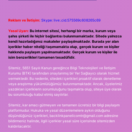
Reklam ve İletişim:
Skype: live:.cid.575569c608265c69
Yasal Uyarı:
Bu internet sitesi, herhangi bir marka, kurum veya
şahıs şirketi ile hiçbir bağlantısı bulunmamaktadır. Sitede yalnızca
kendi hazırladığımız makaleler paylaşılmaktadır. Burada yer alan
içerikler haber niteliği taşımamakta olup, gerçek kurum ve kişiler
hakkında paylaşım yapılmamaktadır. Gerçek kurum ve kişiler ile
isim benzerlikleri tamamen tesadüfidir.
Sitemiz, 5651 Sayılı Kanun gereğince Bilgi Teknolojileri ve İletişim
Kurumu (BTK) tarafından onaylanmış bir Yer Sağlayıcı olarak hizmet
vermektedir. Bu nedenle, sitedeki içerikleri proaktif olarak denetleme
veya araştırma yükümlülüğümüz bulunmamaktadır. Ancak, üyelerimiz
yazdıkları içeriklerin sorumluluğunu taşımakta olup, siteye üye olarak
bu sorumluluğu kabul etmiş sayılırlar.
Sitemiz, kar amacı gütmeyen ve tamamen ücretsiz bir bilgi paylaşım
platformudur. Hukuka ve yasal düzenlemelere aykırı olduğunu
düşündüğünüz içerikleri,
backlinkpanelicomtr@gmail.com
adresine
bildirmeniz halinde, ilgili içerikler yasal süre içerisinde sitemizden
kaldırılacaktır.