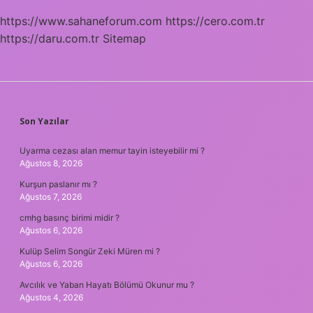
https://www.sahaneforum.com
https://cero.com.tr
https://daru.com.tr
Sitemap
SIDEBAR
Son Yazılar
Uyarma cezası alan memur tayin isteyebilir mi ?
Ağustos 8, 2026
Kurşun paslanır mı ?
Ağustos 7, 2026
cmhg basınç birimi midir ?
Ağustos 6, 2026
Kulüp Selim Songür Zeki Müren mi ?
Ağustos 6, 2026
Avcılık ve Yaban Hayatı Bölümü Okunur mu ?
Ağustos 4, 2026