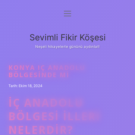
menüyü
Anasayfa
aç
Gizlilik Politikası
Sevimli Fikir Köşesi
Yasal Uyarı
Neşeli hikayelerle gününü aydınlat!
Hakkımızda
KONYA IÇ ANADOLU
BÖLGESINDE MI
Tarih: Ekim 18, 2024
İÇ ANADOLU
BÖLGESI ILLERI
NELERDIR?