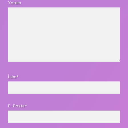
Yorum
İsim*
E-Posta*