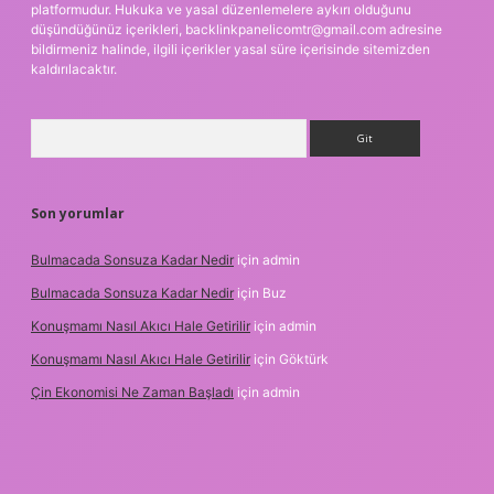
platformudur. Hukuka ve yasal düzenlemelere aykırı olduğunu
düşündüğünüz içerikleri,
backlinkpanelicomtr@gmail.com
adresine
bildirmeniz halinde, ilgili içerikler yasal süre içerisinde sitemizden
kaldırılacaktır.
Arama
Son yorumlar
Bulmacada Sonsuza Kadar Nedir
için
admin
Bulmacada Sonsuza Kadar Nedir
için
Buz
Konuşmamı Nasıl Akıcı Hale Getirilir
için
admin
Konuşmamı Nasıl Akıcı Hale Getirilir
için
Göktürk
Çin Ekonomisi Ne Zaman Başladı
için
admin