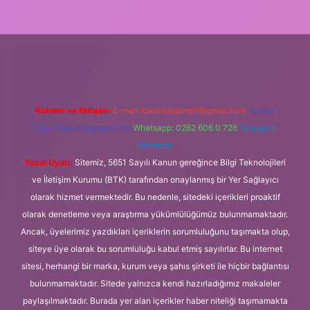
ci.org
Reklam ve İletişim:
E-mail:
backlinkpaneli@gmail.com
Teams:
forumhizmeti@gmail.com
Whatsapp: 0262 606 0 726
Telegram:
@karabul
Yasal Uyarı:
Sitemiz, 5651 Sayılı Kanun gereğince Bilgi Teknolojileri
ve İletişim Kurumu (BTK) tarafından onaylanmış bir Yer Sağlayıcı
olarak hizmet vermektedir. Bu nedenle, sitedeki içerikleri proaktif
olarak denetleme veya araştırma yükümlülüğümüz bulunmamaktadır.
Ancak, üyelerimiz yazdıkları içeriklerin sorumluluğunu taşımakta olup,
siteye üye olarak bu sorumluluğu kabul etmiş sayılırlar. Bu internet
sitesi, herhangi bir marka, kurum veya şahıs şirketi ile hiçbir bağlantısı
bulunmamaktadır. Sitede yalnızca kendi hazırladığımız makaleler
paylaşılmaktadır. Burada yer alan içerikler haber niteliği taşımamakta