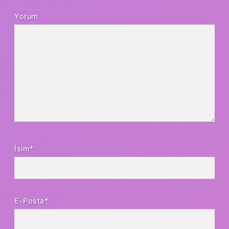
Yorum
İsim*
E-Posta*