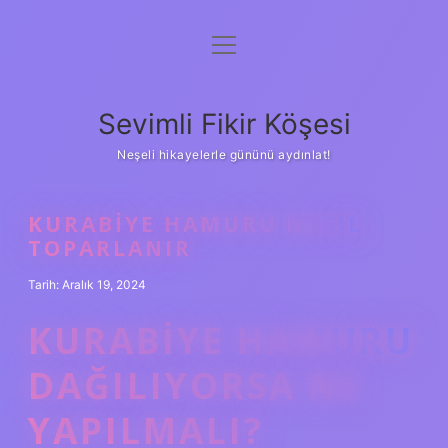
menüyü
Anasayfa
aç
Gizlilik Politikası
Sevimli Fikir Köşesi
Yasal Uyarı
Neşeli hikayelerle gününü aydınlat!
Hakkımızda
KURABIYE HAMURU NASIL
TOPARLANIR
Tarih: Aralık 19, 2024
KURABIYE HAMURU
DAĞILIYORSA NE
YAPILMALI?