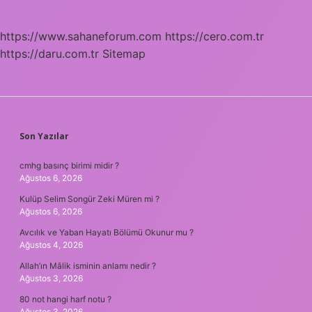
https://www.sahaneforum.com
https://cero.com.tr
https://daru.com.tr
Sitemap
SIDEBAR
Son Yazılar
cmhg basınç birimi midir ?
Ağustos 6, 2026
Kulüp Selim Songür Zeki Müren mi ?
Ağustos 6, 2026
Avcılık ve Yaban Hayatı Bölümü Okunur mu ?
Ağustos 4, 2026
Allah’ın Mâlik isminin anlamı nedir ?
Ağustos 3, 2026
80 not hangi harf notu ?
Ağustos 3, 2026