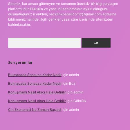
Sitemiz, kar amacı gütmeyen ve tamamen ücretsiz bir bilgi paylaşım
platformudur. Hukuka ve yasal düzenlemelere aykırı olduğunu
düşündüğünüz içerikleri,
backlinkpanelicomtr@gmail.com
adresine
bildirmeniz halinde, ilgili içerikler yasal süre içerisinde sitemizden
kaldırılacaktır.
Arama
Son yorumlar
Bulmacada Sonsuza Kadar Nedir
için
admin
Bulmacada Sonsuza Kadar Nedir
için
Buz
Konuşmamı Nasıl Akıcı Hale Getirilir
için
admin
Konuşmamı Nasıl Akıcı Hale Getirilir
için
Göktürk
Çin Ekonomisi Ne Zaman Başladı
için
admin