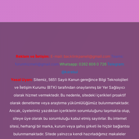
g
Reklam ve İletişim:
E-mail:
backlinkpaneli@gmail.com
Teams:
forumhizmeti@gmail.com
Whatsapp: 0262 606 0 726
Telegram:
@karabul
Yasal Uyarı:
Sitemiz, 5651 Sayılı Kanun gereğince Bilgi Teknolojileri
ve İletişim Kurumu (BTK) tarafından onaylanmış bir Yer Sağlayıcı
olarak hizmet vermektedir. Bu nedenle, sitedeki içerikleri proaktif
olarak denetleme veya araştırma yükümlülüğümüz bulunmamaktadır.
Ancak, üyelerimiz yazdıkları içeriklerin sorumluluğunu taşımakta olup,
siteye üye olarak bu sorumluluğu kabul etmiş sayılırlar. Bu internet
sitesi, herhangi bir marka, kurum veya şahıs şirketi ile hiçbir bağlantısı
bulunmamaktadır. Sitede yalnızca kendi hazırladığımız makaleler