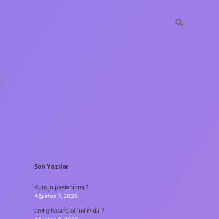
i
SIDEBAR
Son Yazılar
betci.org
Kurşun paslanır mı ?
Ağustos 7, 2026
cmhg basınç birimi midir ?