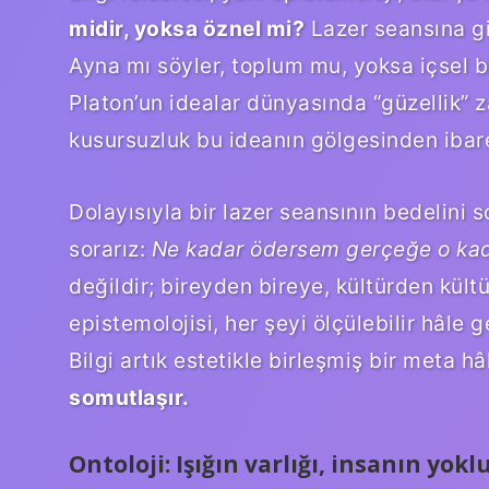
midir, yoksa öznel mi?
Lazer seansına gid
Ayna mı söyler, toplum mu, yoksa içsel 
Platon’un idealar dünyasında “güzellik” z
kusursuzluk bu ideanın gölgesinden ibare
Dolayısıyla bir lazer seansının bedelini 
sorarız:
Ne kadar ödersem gerçeğe o kad
değildir; bireyden bireye, kültürden kül
epistemolojisi, her şeyi ölçülebilir hâle 
Bilgi artık estetikle birleşmiş bir meta hâ
somutlaşır.
Ontoloji: Işığın varlığı, insanın yokl