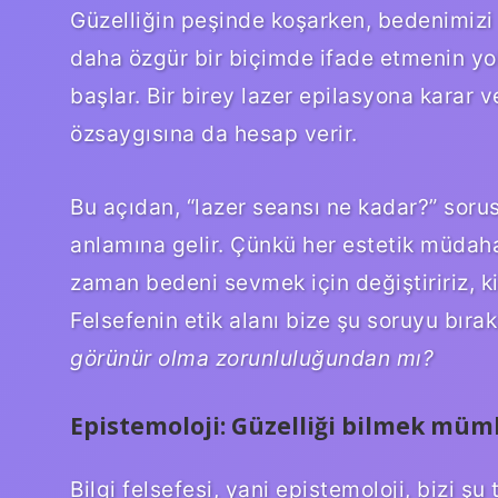
Güzelliğin peşinde koşarken, bedenimizi 
daha özgür bir biçimde ifade etmenin yol
başlar. Bir birey lazer epilasyona karar 
özsaygısına da hesap verir.
Bu açıdan, “lazer seansı ne kadar?” sor
anlamına gelir. Çünkü her estetik müdaha
zaman bedeni sevmek için değiştiririz, 
Felsefenin etik alanı bize şu soruyu bırak
görünür olma zorunluluğundan mı?
Epistemoloji: Güzelliği bilmek mü
Bilgi felsefesi, yani epistemoloji, bizi ş