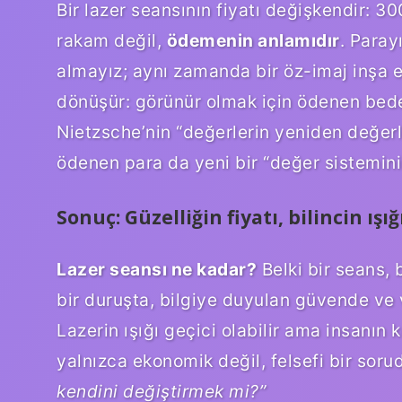
Bir lazer seansının fiyatı değişkendir: 
rakam değil,
ödemenin anlamıdır
. Paray
almayız; aynı zamanda bir
öz-imaj
inşa e
dönüşür: görünür olmak için ödenen bedel,
Nietzsche’nin “değerlerin yeniden değerle
ödenen para da yeni bir “değer sistemin
Sonuç: Güzelliğin fiyatı, bilincin ışığ
Lazer seansı ne kadar?
Belki bir seans, 
bir duruşta, bilgiye duyulan güvende ve 
Lazerin ışığı geçici olabilir ama insanın
k
yalnızca ekonomik değil, felsefi bir soru
kendini değiştirmek mi?”