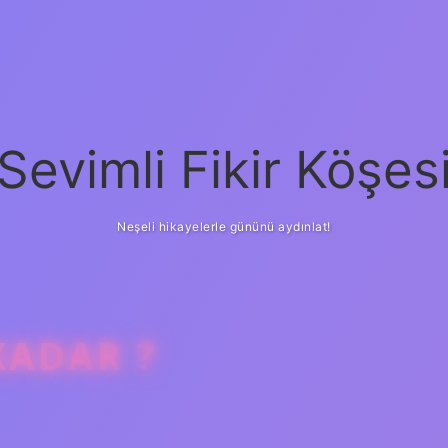
Sevimli Fikir Köşes
Neşeli hikayelerle gününü aydınlat!
KADAR ?