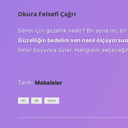
Okura Felsefi Çağrı
Senin için güzellik nedir? Bir ayna mı, bir
Güzelliğin bedelini sen nasıl ölçüyorsu
ömür boyunca sürer. Hangisini seçeceğin, ı
Tarih:
Makaleler
bir
de
lazer