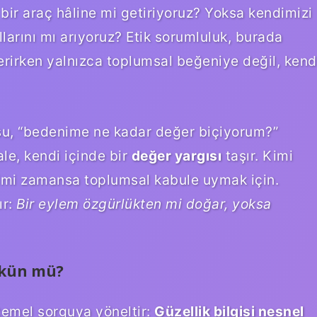
bir araç hâline mi getiriyoruz? Yoksa kendimizi
larını mı arıyoruz?
Etik sorumluluk
, burada
verirken yalnızca toplumsal beğeniye değil, kend
usu, “bedenime ne kadar değer biçiyorum?”
le, kendi içinde bir
değer yargısı
taşır. Kimi
kimi zamansa toplumsal kabule uymak için.
ır:
Bir eylem özgürlükten mi doğar, yoksa
mkün mü?
u temel sorguya yöneltir:
Güzellik bilgisi nesnel