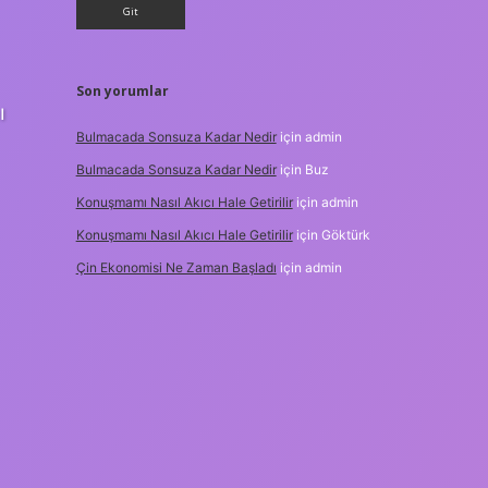
Son yorumlar
ı
Bulmacada Sonsuza Kadar Nedir
için
admin
Bulmacada Sonsuza Kadar Nedir
için
Buz
Konuşmamı Nasıl Akıcı Hale Getirilir
için
admin
Konuşmamı Nasıl Akıcı Hale Getirilir
için
Göktürk
Çin Ekonomisi Ne Zaman Başladı
için
admin