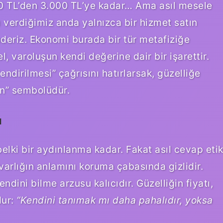
300 TL’den 3.000 TL’ye kadar… Ama asıl mesele
ı verdiğimiz anda yalnızca bir hizmet satın
deriz. Ekonomi burada bir tür metafiziğe
 varoluşun kendi değerine dair bir işarettir.
ndirilmesi” çağrısını hatırlarsak, güzelliğe
in” sembolüdür.
ı
belki bir aydınlanma kadar. Fakat asıl cevap eti
varlığın anlamını koruma çabasında gizlidir.
endini bilme arzusu
kalıcıdır. Güzelliğin fiyatı,
dur:
“Kendini tanımak mı daha pahalıdır, yoksa