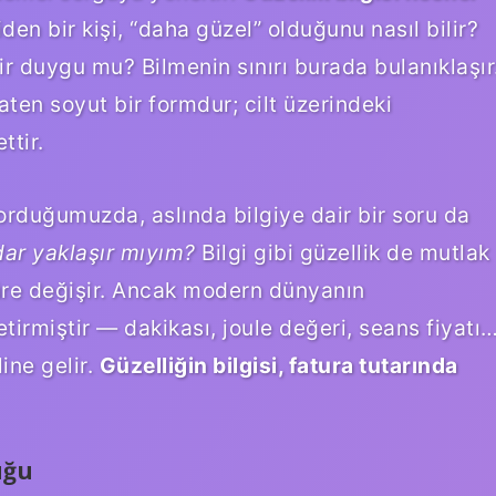
en bir kişi, “daha güzel” olduğunu nasıl bilir?
bir duygu mu?
Bilmenin sınırı
burada bulanıklaşır
aten soyut bir formdur; cilt üzerindeki
ttir.
sorduğumuzda, aslında bilgiye dair bir soru da
ar yaklaşır mıyım?
Bilgi gibi güzellik de mutlak
türe değişir. Ancak modern dünyanın
getirmiştir — dakikası, joule değeri, seans fiyatı
line gelir.
Güzelliğin bilgisi, fatura tutarında
uğu