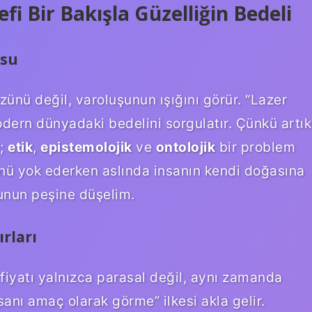
fi Bir Bakışla Güzelliğin Bedeli
usu
üzünü değil,
varoluşunun ışığını
görür. “Lazer
odern dünyadaki bedelini sorgulatır. Çünkü artık
l;
etik
,
epistemolojik
ve
ontolojik
bir problem
ökünü yok ederken aslında insanın kendi doğasına
orunun peşine düşelim.
rları
 fiyatı yalnızca parasal değil, aynı zamanda
nsanı amaç olarak görme” ilkesi akla gelir.