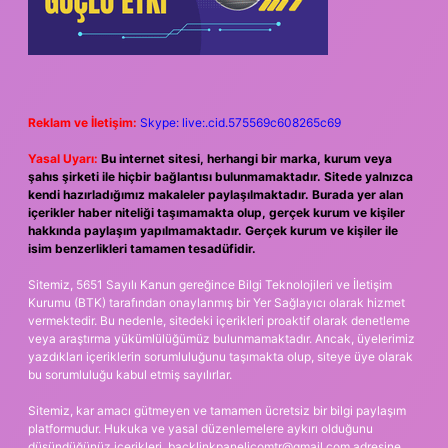
Reklam ve İletişim:
Skype: live:.cid.575569c608265c69
Yasal Uyarı:
Bu internet sitesi, herhangi bir marka, kurum veya
şahıs şirketi ile hiçbir bağlantısı bulunmamaktadır. Sitede yalnızca
kendi hazırladığımız makaleler paylaşılmaktadır. Burada yer alan
içerikler haber niteliği taşımamakta olup, gerçek kurum ve kişiler
hakkında paylaşım yapılmamaktadır. Gerçek kurum ve kişiler ile
isim benzerlikleri tamamen tesadüfidir.
Sitemiz, 5651 Sayılı Kanun gereğince Bilgi Teknolojileri ve İletişim
Kurumu (BTK) tarafından onaylanmış bir Yer Sağlayıcı olarak hizmet
vermektedir. Bu nedenle, sitedeki içerikleri proaktif olarak denetleme
veya araştırma yükümlülüğümüz bulunmamaktadır. Ancak, üyelerimiz
yazdıkları içeriklerin sorumluluğunu taşımakta olup, siteye üye olarak
bu sorumluluğu kabul etmiş sayılırlar.
Sitemiz, kar amacı gütmeyen ve tamamen ücretsiz bir bilgi paylaşım
platformudur. Hukuka ve yasal düzenlemelere aykırı olduğunu
düşündüğünüz içerikleri,
backlinkpanelicomtr@gmail.com
adresine