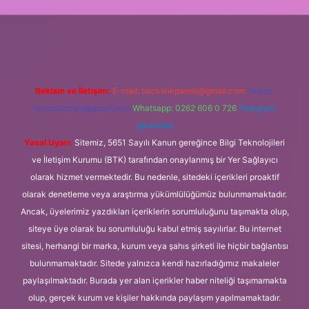
g
Reklam ve İletişim:
E-mail:
backlinkpaneli@gmail.com
Teams:
forumhizmeti@gmail.com
Whatsapp: 0262 606 0 726
Telegram:
@karabul
Yasal Uyarı:
Sitemiz, 5651 Sayılı Kanun gereğince Bilgi Teknolojileri
ve İletişim Kurumu (BTK) tarafından onaylanmış bir Yer Sağlayıcı
olarak hizmet vermektedir. Bu nedenle, sitedeki içerikleri proaktif
olarak denetleme veya araştırma yükümlülüğümüz bulunmamaktadır.
Ancak, üyelerimiz yazdıkları içeriklerin sorumluluğunu taşımakta olup,
siteye üye olarak bu sorumluluğu kabul etmiş sayılırlar. Bu internet
sitesi, herhangi bir marka, kurum veya şahıs şirketi ile hiçbir bağlantısı
bulunmamaktadır. Sitede yalnızca kendi hazırladığımız makaleler
paylaşılmaktadır. Burada yer alan içerikler haber niteliği taşımamakta
olup, gerçek kurum ve kişiler hakkında paylaşım yapılmamaktadır.