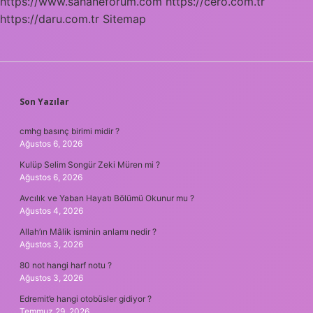
https://www.sahaneforum.com
https://cero.com.tr
https://daru.com.tr
Sitemap
SIDEBAR
Son Yazılar
cmhg basınç birimi midir ?
Ağustos 6, 2026
Kulüp Selim Songür Zeki Müren mi ?
Ağustos 6, 2026
Avcılık ve Yaban Hayatı Bölümü Okunur mu ?
Ağustos 4, 2026
Allah’ın Mâlik isminin anlamı nedir ?
Ağustos 3, 2026
80 not hangi harf notu ?
Ağustos 3, 2026
Edremit’e hangi otobüsler gidiyor ?
Temmuz 29, 2026