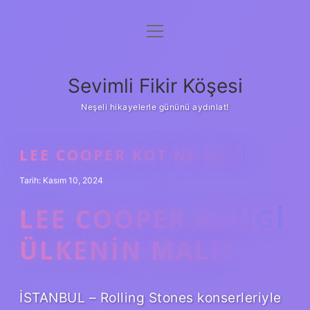
menüyü
Anasayfa
aç
Gizlilik Politikası
Sevimli Fikir Köşesi
Yasal Uyarı
Neşeli hikayelerle gününü aydınlat!
Hakkımızda
LEE COOPER KOT NE MALI
Tarih: Kasım 10, 2024
LEE COOPER HANGI
ÜLKENIN MALI?
İSTANBUL – Rolling Stones konserleriyle