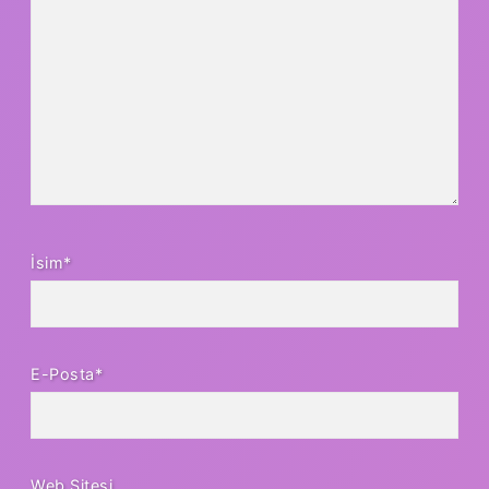
İsim*
E-Posta*
Web Sitesi