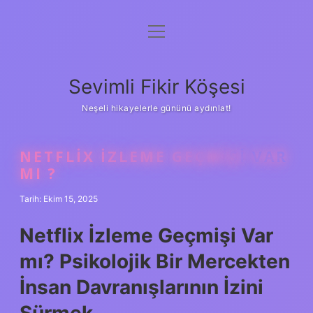
menüyü
Anasayfa
aç
Gizlilik Politikası
Sevimli Fikir Köşesi
Yasal Uyarı
Neşeli hikayelerle gününü aydınlat!
Hakkımızda
NETFLIX IZLEME GEÇMIŞI VAR
MI ?
Tarih: Ekim 15, 2025
Netflix İzleme Geçmişi Var
mı? Psikolojik Bir Mercekten
İnsan Davranışlarının İzini