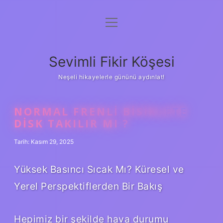
menüyü
Anasayfa
aç
Gizlilik Politikası
Sevimli Fikir Köşesi
Yasal Uyarı
Neşeli hikayelerle gününü aydınlat!
Hakkımızda
NORMAL FRENLI BISIKLETE
DISK TAKILIR MI ?
Tarih: Kasım 29, 2025
Yüksek Basıncı Sıcak Mı? Küresel ve
Yerel Perspektiflerden Bir Bakış
Hepimiz bir şekilde hava durumu