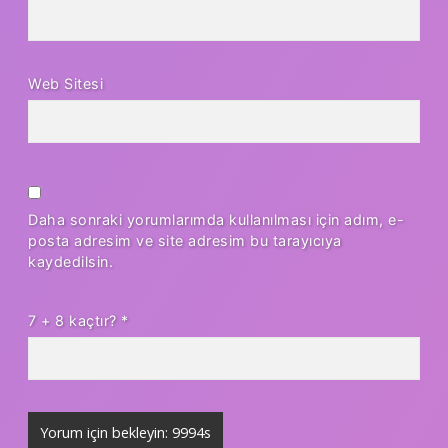
Web Sitesi
Daha sonraki yorumlarımda kullanılması için adım, e-
posta adresim ve site adresim bu tarayıcıya
kaydedilsin.
7 + 8 kaçtır?
*