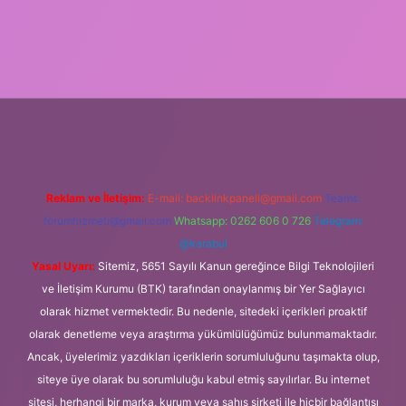
etci.org
Reklam ve İletişim:
E-mail:
backlinkpaneli@gmail.com
Teams:
forumhizmeti@gmail.com
Whatsapp: 0262 606 0 726
Telegram:
@karabul
Yasal Uyarı:
Sitemiz, 5651 Sayılı Kanun gereğince Bilgi Teknolojileri
ve İletişim Kurumu (BTK) tarafından onaylanmış bir Yer Sağlayıcı
olarak hizmet vermektedir. Bu nedenle, sitedeki içerikleri proaktif
olarak denetleme veya araştırma yükümlülüğümüz bulunmamaktadır.
Ancak, üyelerimiz yazdıkları içeriklerin sorumluluğunu taşımakta olup,
siteye üye olarak bu sorumluluğu kabul etmiş sayılırlar. Bu internet
sitesi, herhangi bir marka, kurum veya şahıs şirketi ile hiçbir bağlantısı