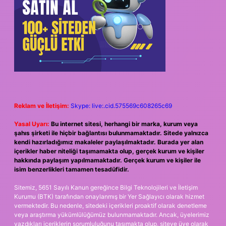
Reklam ve İletişim:
Skype: live:.cid.575569c608265c69
Yasal Uyarı:
Bu internet sitesi, herhangi bir marka, kurum veya
şahıs şirketi ile hiçbir bağlantısı bulunmamaktadır. Sitede yalnızca
kendi hazırladığımız makaleler paylaşılmaktadır. Burada yer alan
içerikler haber niteliği taşımamakta olup, gerçek kurum ve kişiler
hakkında paylaşım yapılmamaktadır. Gerçek kurum ve kişiler ile
isim benzerlikleri tamamen tesadüfidir.
Sitemiz, 5651 Sayılı Kanun gereğince Bilgi Teknolojileri ve İletişim
Kurumu (BTK) tarafından onaylanmış bir Yer Sağlayıcı olarak hizmet
vermektedir. Bu nedenle, sitedeki içerikleri proaktif olarak denetleme
veya araştırma yükümlülüğümüz bulunmamaktadır. Ancak, üyelerimiz
yazdıkları içeriklerin sorumluluğunu taşımakta olup, siteye üye olarak