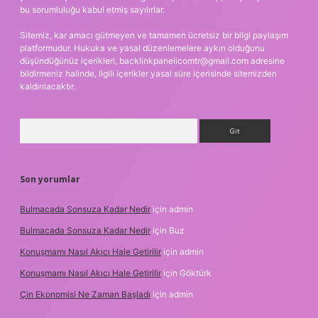
bu sorumluluğu kabul etmiş sayılırlar.
Sitemiz, kar amacı gütmeyen ve tamamen ücretsiz bir bilgi paylaşım
platformudur. Hukuka ve yasal düzenlemelere aykırı olduğunu
düşündüğünüz içerikleri,
backlinkpanelicomtr@gmail.com
adresine
bildirmeniz halinde, ilgili içerikler yasal süre içerisinde sitemizden
kaldırılacaktır.
Arama
Son yorumlar
Bulmacada Sonsuza Kadar Nedir
için
admin
Bulmacada Sonsuza Kadar Nedir
için
Buz
Konuşmamı Nasıl Akıcı Hale Getirilir
için
admin
Konuşmamı Nasıl Akıcı Hale Getirilir
için
Göktürk
Çin Ekonomisi Ne Zaman Başladı
için
admin