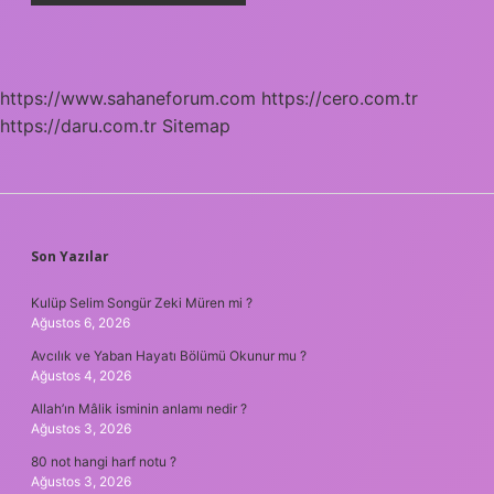
https://www.sahaneforum.com
https://cero.com.tr
https://daru.com.tr
Sitemap
SIDEBAR
Son Yazılar
Kulüp Selim Songür Zeki Müren mi ?
Ağustos 6, 2026
Avcılık ve Yaban Hayatı Bölümü Okunur mu ?
Ağustos 4, 2026
Allah’ın Mâlik isminin anlamı nedir ?
Ağustos 3, 2026
80 not hangi harf notu ?
Ağustos 3, 2026