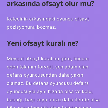
arkasında ofsayt olur mu?
Kalecinin arkasındaki oyuncu ofsayt
pozisyonunu bozmaz.
Yeni ofsayt kuralı ne?
Mevcut ofsayt kuralına göre, hücum
eden takımın forveti, son adam olan
defans oyuncusundan daha yakın
olamaz. Bu defans oyuncusu defans
oyuncusuyla aynı hizada olsa ve kolu,
bacağı, başı veya omzu daha ileride olsa
bile, yarı otomatik ofsayt sistemi onu