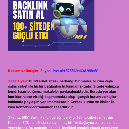
Reklam ve İletişim:
Skype: live:.cid.575569c608265c69
Yasal Uyarı:
Bu internet sitesi, herhangi bir marka, kurum veya
şahıs şirketi ile hiçbir bağlantısı bulunmamaktadır. Sitede yalnızca
kendi hazırladığımız makaleler paylaşılmaktadır. Burada yer alan
içerikler haber niteliği taşımamakta olup, gerçek kurum ve kişiler
hakkında paylaşım yapılmamaktadır. Gerçek kurum ve kişiler ile
isim benzerlikleri tamamen tesadüfidir.
Sitemiz, 5651 Sayılı Kanun gereğince Bilgi Teknolojileri ve İletişim
Kurumu (BTK) tarafından onaylanmış bir Yer Sağlayıcı olarak hizmet
vermektedir. Bu nedenle, sitedeki içerikleri proaktif olarak denetleme