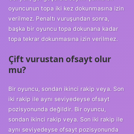
oyuncunun topa iki kez dokunmasına izin
verilmez. Penaltı vuruşundan sonra,
başka bir oyuncu topa dokunana kadar
topa tekrar dokunmasına izin verilmez.
Çift vurustan ofsayt olur
mu?
Bir oyuncu, sondan ikinci rakip veya. Son
iki rakip ile aynı seviyedeyse ofsayt
pozisyonunda değildir. Bir oyuncu,
sondan ikinci rakip veya. Son iki rakip ile
aynı seviyedeyse ofsayt pozisyonunda