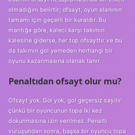
olmadığını belirtir; ofsayt, oyun alanının
tamamı için geçerli bir kuraldır. Bu
mantığa göre, kaleci karşı takımın
kalesine giderse, her top ofsayttır ve bu
da takımın gol yemeden herhangi bir
oyunu kazanmasına olanak tanır.
Penaltıdan ofsayt olur mu?
Ofsayt yok. Gol yok, gol geçersiz sayılır
çünkü bir oyuncunun topa iki kez
dokunmasına izin verilmez. Penaltı
vuruşundan sonra, başka bir oyuncu topa