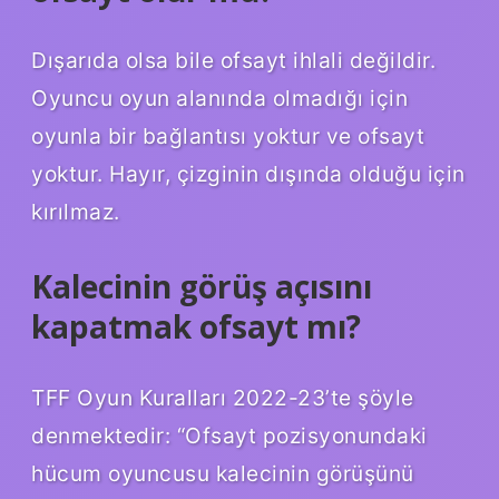
Dışarıda olsa bile ofsayt ihlali değildir.
Oyuncu oyun alanında olmadığı için
oyunla bir bağlantısı yoktur ve ofsayt
yoktur. Hayır, çizginin dışında olduğu için
kırılmaz.
Kalecinin görüş açısını
kapatmak ofsayt mı?
TFF Oyun Kuralları 2022-23’te şöyle
denmektedir: “Ofsayt pozisyonundaki
hücum oyuncusu kalecinin görüşünü