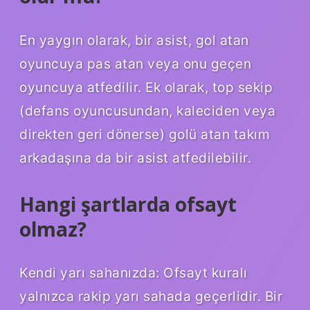
En yaygın olarak, bir asist, gol atan
oyuncuya pas atan veya onu geçen
oyuncuya atfedilir. Ek olarak, top sekip
(defans oyuncusundan, kaleciden veya
direkten geri dönerse) golü atan takım
arkadaşına da bir asist atfedilebilir.
Hangi şartlarda ofsayt
olmaz?
Kendi yarı sahanızda: Ofsayt kuralı
yalnızca rakip yarı sahada geçerlidir. Bir