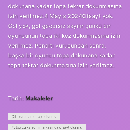
dokunana kadar topa tekrar dokunmasına
izin verilmez.4 Mayıs 2024Ofsayt yok.
Gol yok, gol geçersiz sayılır çünkü bir
oyuncunun topa iki kez dokunmasına izin
verilmez. Penaltı vuruşundan sonra,
başka bir oyuncu topa dokunana kadar
topa tekrar dokunmasına izin verilmez.
Tarih:
Makaleler
Çift vurustan ofsayt olur mu
Futbolcu kalecinin arkasında ofsayt olur mu