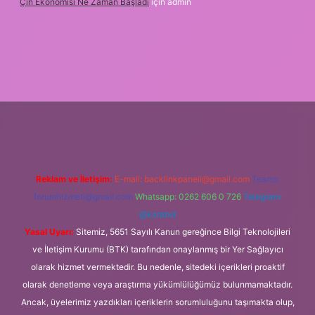
Çin Ekonomisi Ne Zaman Başladı
için
admin
etci.org
Reklam ve İletişim:
E-mail:
backlinkpaneli@gmail.com
Teams:
forumhizmeti@gmail.com
Whatsapp: 0262 606 0 726
Telegram:
@karabul
Yasal Uyarı:
Sitemiz, 5651 Sayılı Kanun gereğince Bilgi Teknolojileri
ve İletişim Kurumu (BTK) tarafından onaylanmış bir Yer Sağlayıcı
olarak hizmet vermektedir. Bu nedenle, sitedeki içerikleri proaktif
olarak denetleme veya araştırma yükümlülüğümüz bulunmamaktadır.
Ancak, üyelerimiz yazdıkları içeriklerin sorumluluğunu taşımakta olup,