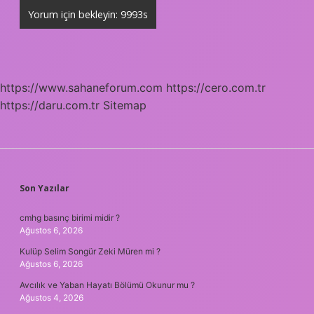
https://www.sahaneforum.com
https://cero.com.tr
https://daru.com.tr
Sitemap
SIDEBAR
Son Yazılar
cmhg basınç birimi midir ?
Ağustos 6, 2026
Kulüp Selim Songür Zeki Müren mi ?
Ağustos 6, 2026
Avcılık ve Yaban Hayatı Bölümü Okunur mu ?
Ağustos 4, 2026