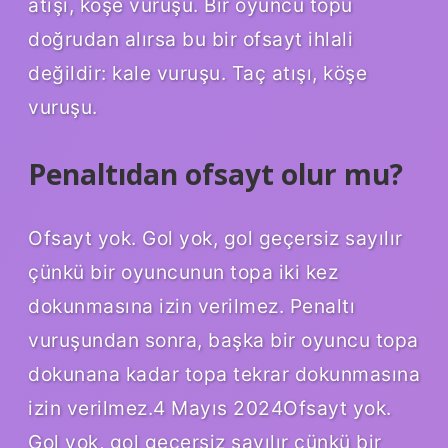
atışı, köşe vuruşu. Bir oyuncu topu
doğrudan alırsa bu bir ofsayt ihlali
değildir: kale vuruşu. Taç atışı, köşe
vuruşu.
Penaltıdan ofsayt olur mu?
Ofsayt yok. Gol yok, gol geçersiz sayılır
çünkü bir oyuncunun topa iki kez
dokunmasına izin verilmez. Penaltı
vuruşundan sonra, başka bir oyuncu topa
dokunana kadar topa tekrar dokunmasına
izin verilmez.4 Mayıs 2024Ofsayt yok.
Gol yok, gol geçersiz sayılır çünkü bir