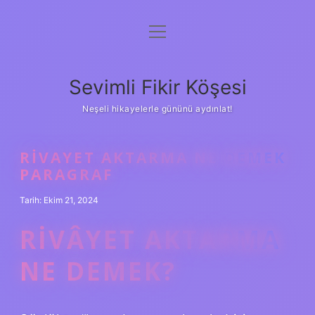
menüyü
Anasayfa
aç
Gizlilik Politikası
Sevimli Fikir Köşesi
Yasal Uyarı
Neşeli hikayelerle gününü aydınlat!
Hakkımızda
RIVAYET AKTARMA NE DEMEK
PARAGRAF
Tarih: Ekim 21, 2024
RIVÂYET AKTARMA
NE DEMEK?