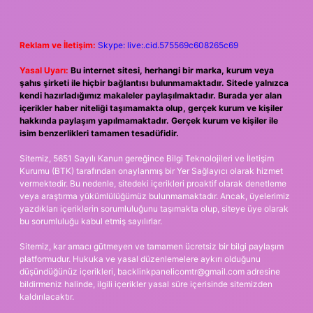
Reklam ve İletişim:
Skype: live:.cid.575569c608265c69
Yasal Uyarı:
Bu internet sitesi, herhangi bir marka, kurum veya
şahıs şirketi ile hiçbir bağlantısı bulunmamaktadır. Sitede yalnızca
kendi hazırladığımız makaleler paylaşılmaktadır. Burada yer alan
içerikler haber niteliği taşımamakta olup, gerçek kurum ve kişiler
hakkında paylaşım yapılmamaktadır. Gerçek kurum ve kişiler ile
isim benzerlikleri tamamen tesadüfidir.
Sitemiz, 5651 Sayılı Kanun gereğince Bilgi Teknolojileri ve İletişim
Kurumu (BTK) tarafından onaylanmış bir Yer Sağlayıcı olarak hizmet
vermektedir. Bu nedenle, sitedeki içerikleri proaktif olarak denetleme
veya araştırma yükümlülüğümüz bulunmamaktadır. Ancak, üyelerimiz
yazdıkları içeriklerin sorumluluğunu taşımakta olup, siteye üye olarak
bu sorumluluğu kabul etmiş sayılırlar.
Sitemiz, kar amacı gütmeyen ve tamamen ücretsiz bir bilgi paylaşım
platformudur. Hukuka ve yasal düzenlemelere aykırı olduğunu
düşündüğünüz içerikleri,
backlinkpanelicomtr@gmail.com
adresine
bildirmeniz halinde, ilgili içerikler yasal süre içerisinde sitemizden
kaldırılacaktır.