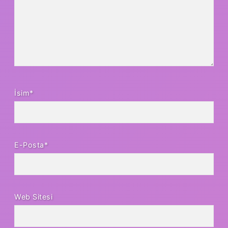
İsim*
E-Posta*
Web Sitesi