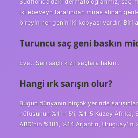
Südflorida’daki dermatologlarımız, saç met
iki ebeveyn tarafından miras alınan genle
bireyin her genin iki kopyası vardır; Biri
Turuncu saç geni baskın mid
Evet. Sarı saçlı kızıl saçlara hakim.
Hangi ırk sarışın olur?
Bugün dünyanın birçok yerinde sarışınla
nüfusunun %11-15’i, %1-5 Kuzey Afrika, 
ABD’nin %18’i, %14 Arjantin, Uruguay’ın 