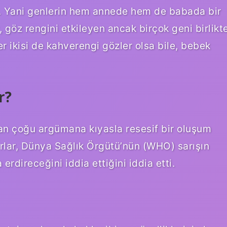
ir. Yani genlerin hem annede hem de babada bir
y, göz rengini etkileyen ancak birçok geni birlikt
er ikisi de kahverengi gözler olsa bile, bebek
r?
lan çoğu argümana kıyasla resesif bir oluşum
orlar, Dünya Sağlık Örgütü’nün (WHO) sarışın
rdireceğini iddia ettiğini iddia etti.