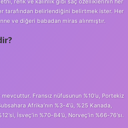
ni, renk ve kalınlık gibi saç özelliklerinin her
r tarafından belirlendiğini belirtmek ister. Her
 anne ve diğeri babadan miras alınmıştır.
ir?
r mevcuttur. Fransız nüfusunun %10’u, Portekiz
Subsahara Afrika’nın %3-4’ü, %25 Kanada,
%12’si, İsveç’in %70-84’ü, Norveç’in %66-76’sı.