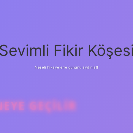
Sevimli Fikir Köşes
Neşeli hikayelerle gününü aydınlat!
EYE GEÇILIR