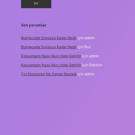
Son yorumlar
Bulmacada Sonsuza Kadar Nedir
için
admin
Bulmacada Sonsuza Kadar Nedir
için
Buz
Konuşmamı Nasıl Akıcı Hale Getirilir
için
admin
Konuşmamı Nasıl Akıcı Hale Getirilir
için
Göktürk
Çin Ekonomisi Ne Zaman Başladı
için
admin