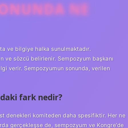
ONUNDA NE
kta ve bilgiye halka sunulmaktadır.
an ve sözcü belirlenir. Sempozyum başkanı
bilgi verir. Sempozyumun sonunda, verilen
aki fark nedir?
t denekleri komiteden daha spesifiktir. Her ne
arda gerçekleşse de, sempozyum ve Kongre’de