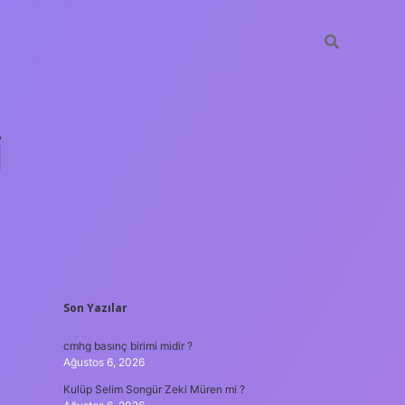
i
SIDEBAR
Son Yazılar
betci.org
cmhg basınç birimi midir ?
Ağustos 6, 2026
Kulüp Selim Songür Zeki Müren mi ?