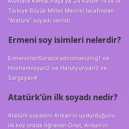
Mustafa Kemal Paşa’ya 24 Kasım 1934’te
Türkiye Büyük Millet Meclisi tarafından
“Atatürk” soyadı verildi.
Ermeni soy isimleri nelerdir?
ErmenistanSorazoradiromanizing1 ve
Hovhannisyan2 ve Harutyunyan3 ve
Sargsyan4
Atatürk’ün ilk soyadı nedir?
Atatürk soyadını Arıkan’ın uydurduğunu
ilk kez orada öğrenen Onat, Arıkan’ın