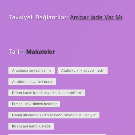
Tavsiyeli Bağlantılar:
Ambar Iade Var Mı
Tarih:
Makaleler
Araplarda soyadı var mı
Atatürkün ilk soyadı nedir
Atatürkün soy ismi nedir
Dinen kadın kendi soyadını kullanabilir mi
Ermeni soy isimleri nelerdir
Hangi ülkelerde kadınlar kendi soyadını kullanıyor
İlk soyadı hangi ülkede