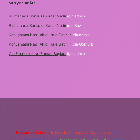
Son yorumlar
Bulmacada Sonsuza Kadar Nedir
için
admin
Bulmacada Sonsuza Kadar Nedir
için
Buz
Konuşmamı Nasıl Akıcı Hale Getirilir
için
admin
Konuşmamı Nasıl Akıcı Hale Getirilir
için
Göktürk
Çin Ekonomisi Ne Zaman Başladı
için
admin
tci.org
Reklam ve İletişim:
E-mail:
backlinkpaneli@gmail.com
Teams: