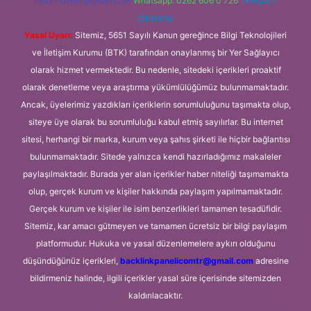
forumhizmeti@gmail.com
Whatsapp: 0262 606 0 726
Telegram:
@karabul
Yasal Uyarı:
Sitemiz, 5651 Sayılı Kanun gereğince Bilgi Teknolojileri
ve İletişim Kurumu (BTK) tarafından onaylanmış bir Yer Sağlayıcı
olarak hizmet vermektedir. Bu nedenle, sitedeki içerikleri proaktif
olarak denetleme veya araştırma yükümlülüğümüz bulunmamaktadır.
Ancak, üyelerimiz yazdıkları içeriklerin sorumluluğunu taşımakta olup,
siteye üye olarak bu sorumluluğu kabul etmiş sayılırlar. Bu internet
sitesi, herhangi bir marka, kurum veya şahıs şirketi ile hiçbir bağlantısı
bulunmamaktadır. Sitede yalnızca kendi hazırladığımız makaleler
paylaşılmaktadır. Burada yer alan içerikler haber niteliği taşımamakta
olup, gerçek kurum ve kişiler hakkında paylaşım yapılmamaktadır.
Gerçek kurum ve kişiler ile isim benzerlikleri tamamen tesadüfidir.
Sitemiz, kar amacı gütmeyen ve tamamen ücretsiz bir bilgi paylaşım
platformudur. Hukuka ve yasal düzenlemelere aykırı olduğunu
düşündüğünüz içerikleri,
backlinkpanelicomtr@gmail.com
adresine
bildirmeniz halinde, ilgili içerikler yasal süre içerisinde sitemizden
kaldırılacaktır.