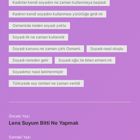
Kadinlar kendi soyadını ne zaman kullanmaya başladı
Kadının kendi soyadını kullanması yürürlüğe girdi mi
Osmanlıda neden soyadı yoktu
Soyadı ilk ne zaman kullanıldı
Soyadı kanunu ne zaman çıktı Osmanlı
Soyadı nasıl oluştu
Soyadı nereden gelir
Soyadı oğlu ile biten ermeni mi
Soyadımız nasıl belirlenmiştir
Türkiyede soy isimleri ne zaman verildi
Önceki Yazı
Lens Suyum Bitti Ne Yapmalı
Sonraki Yazı