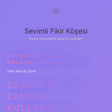
menüyü
Anasayfa
aç
Gizlilik Politikası
Sevimli Fikir Köşesi
Yasal Uyarı
Neşeli hikayelerle gününü aydınlat!
Hakkımızda
SOYADI NE ZAMAN
KULLANILMAYA BAŞLADI
Tarih: Ekim 20, 2024
SOYADI ILK NE
ZAMAN
KULLANILDI?