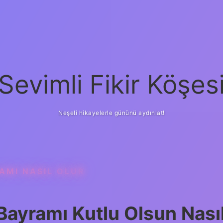
Sevimli Fikir Köşes
Neşeli hikayelerle gününü aydınlat!
AMI NASIL OLUR
ayramı Kutlu Olsun Nası