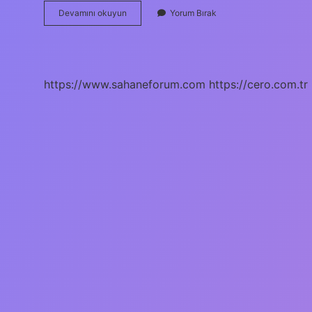
29
Devamını okuyun
Yorum Bırak
Ekim
Cumhuriyet
Bayramı
Kutlu
Olsun
https://www.sahaneforum.com
https://cero.com.tr
Nasıl
Yazılır