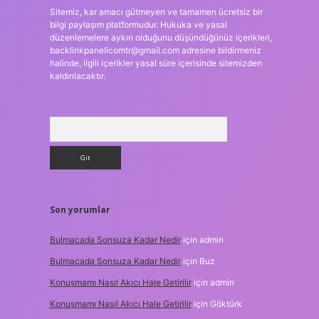
Sitemiz, kar amacı gütmeyen ve tamamen ücretsiz bir
bilgi paylaşım platformudur. Hukuka ve yasal
düzenlemelere aykırı olduğunu düşündüğünüz içerikleri,
backlinkpanelicomtr@gmail.com
adresine bildirmeniz
halinde, ilgili içerikler yasal süre içerisinde sitemizden
kaldırılacaktır.
Arama
Son yorumlar
Bulmacada Sonsuza Kadar Nedir
için
admin
Bulmacada Sonsuza Kadar Nedir
için
Buz
Konuşmamı Nasıl Akıcı Hale Getirilir
için
admin
Konuşmamı Nasıl Akıcı Hale Getirilir
için
Göktürk