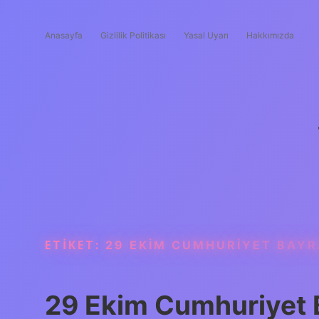
Anasayfa
Gizlilik Politikası
Yasal Uyarı
Hakkımızda
ETIKET:
29 EKIM CUMHURIYET BAYR
29 Ekim Cumhuriyet B