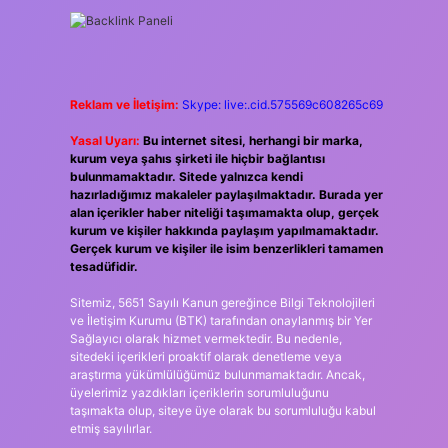
Reklam ve İletişim:
Skype: live:.cid.575569c608265c69
Yasal Uyarı:
Bu internet sitesi, herhangi bir marka,
kurum veya şahıs şirketi ile hiçbir bağlantısı
bulunmamaktadır. Sitede yalnızca kendi
hazırladığımız makaleler paylaşılmaktadır. Burada yer
alan içerikler haber niteliği taşımamakta olup, gerçek
kurum ve kişiler hakkında paylaşım yapılmamaktadır.
Gerçek kurum ve kişiler ile isim benzerlikleri tamamen
tesadüfidir.
Sitemiz, 5651 Sayılı Kanun gereğince Bilgi Teknolojileri
ve İletişim Kurumu (BTK) tarafından onaylanmış bir Yer
Sağlayıcı olarak hizmet vermektedir. Bu nedenle,
sitedeki içerikleri proaktif olarak denetleme veya
araştırma yükümlülüğümüz bulunmamaktadır. Ancak,
üyelerimiz yazdıkları içeriklerin sorumluluğunu
taşımakta olup, siteye üye olarak bu sorumluluğu kabul
etmiş sayılırlar.