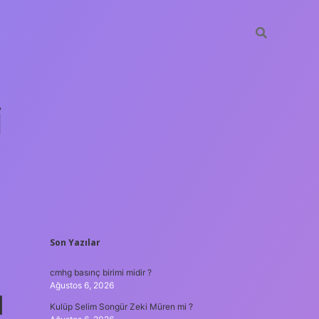
i
SIDEBAR
Son Yazılar
betci.org
cmhg basınç birimi midir ?
Ağustos 6, 2026
l
Kulüp Selim Songür Zeki Müren mi ?