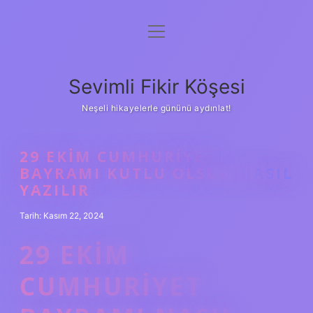
menüyü
Anasayfa
aç
Gizlilik Politikası
Sevimli Fikir Köşesi
Yasal Uyarı
Neşeli hikayelerle gününü aydınlat!
Hakkımızda
29 EKIM CUMHURIYET
BAYRAMI KUTLU OLSUN NASIL
YAZILIR
Tarih: Kasım 22, 2024
29 EKIM
CUMHURIYET