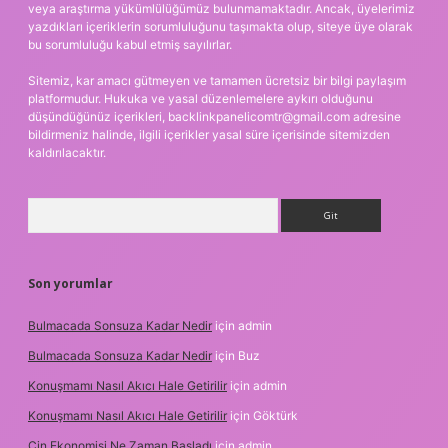
veya araştırma yükümlülüğümüz bulunmamaktadır. Ancak, üyelerimiz
yazdıkları içeriklerin sorumluluğunu taşımakta olup, siteye üye olarak
bu sorumluluğu kabul etmiş sayılırlar.
Sitemiz, kar amacı gütmeyen ve tamamen ücretsiz bir bilgi paylaşım
platformudur. Hukuka ve yasal düzenlemelere aykırı olduğunu
düşündüğünüz içerikleri,
backlinkpanelicomtr@gmail.com
adresine
bildirmeniz halinde, ilgili içerikler yasal süre içerisinde sitemizden
kaldırılacaktır.
Arama
Son yorumlar
Bulmacada Sonsuza Kadar Nedir
için
admin
Bulmacada Sonsuza Kadar Nedir
için
Buz
Konuşmamı Nasıl Akıcı Hale Getirilir
için
admin
Konuşmamı Nasıl Akıcı Hale Getirilir
için
Göktürk
Çin Ekonomisi Ne Zaman Başladı
için
admin