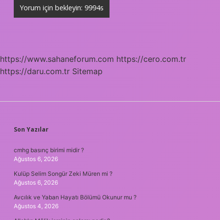
https://www.sahaneforum.com
https://cero.com.tr
https://daru.com.tr
Sitemap
SIDEBAR
Son Yazılar
cmhg basınç birimi midir ?
Ağustos 6, 2026
Kulüp Selim Songür Zeki Müren mi ?
Ağustos 6, 2026
Avcılık ve Yaban Hayatı Bölümü Okunur mu ?
Ağustos 4, 2026