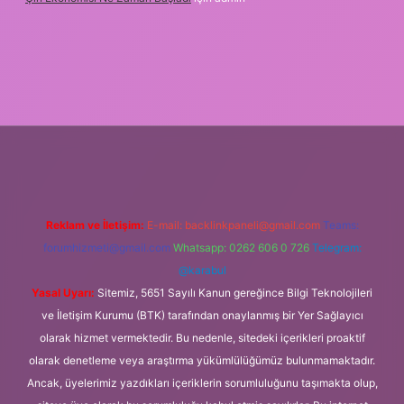
org
Reklam ve İletişim:
E-mail:
backlinkpaneli@gmail.com
Teams:
forumhizmeti@gmail.com
Whatsapp: 0262 606 0 726
Telegram:
@karabul
Yasal Uyarı:
Sitemiz, 5651 Sayılı Kanun gereğince Bilgi Teknolojileri
ve İletişim Kurumu (BTK) tarafından onaylanmış bir Yer Sağlayıcı
olarak hizmet vermektedir. Bu nedenle, sitedeki içerikleri proaktif
olarak denetleme veya araştırma yükümlülüğümüz bulunmamaktadır.
Ancak, üyelerimiz yazdıkları içeriklerin sorumluluğunu taşımakta olup,