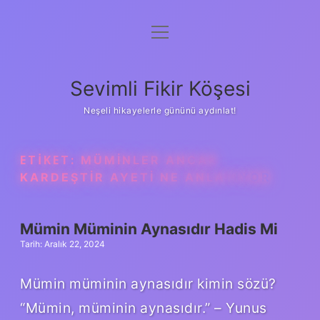
menüyü
Anasayfa
aç
Gizlilik Politikası
Sevimli Fikir Köşesi
Yasal Uyarı
Neşeli hikayelerle gününü aydınlat!
Hakkımızda
ETIKET:
MÜMINLER ANCAK
KARDEŞTIR AYETI NE ANLATIYOR
Mümin Müminin Aynasıdır Hadis Mi
Tarih: Aralık 22, 2024
Mümin müminin aynasıdır kimin sözü?
“Mümin, müminin aynasıdır.” – Yunus