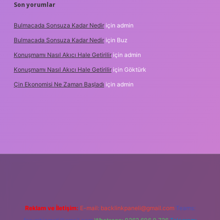
Son yorumlar
Bulmacada Sonsuza Kadar Nedir
için
admin
Bulmacada Sonsuza Kadar Nedir
için
Buz
Konuşmamı Nasıl Akıcı Hale Getirilir
için
admin
Konuşmamı Nasıl Akıcı Hale Getirilir
için
Göktürk
Çin Ekonomisi Ne Zaman Başladı
için
admin
i.org
Reklam ve İletişim:
E-mail:
backlinkpaneli@gmail.com
Teams: