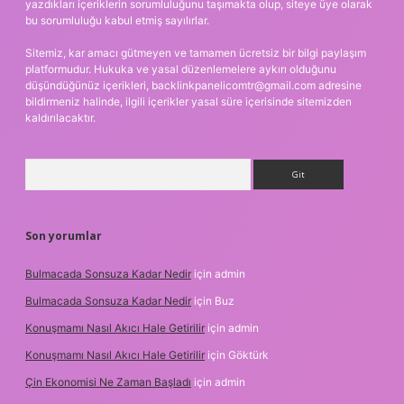
yazdıkları içeriklerin sorumluluğunu taşımakta olup, siteye üye olarak
bu sorumluluğu kabul etmiş sayılırlar.
Sitemiz, kar amacı gütmeyen ve tamamen ücretsiz bir bilgi paylaşım
platformudur. Hukuka ve yasal düzenlemelere aykırı olduğunu
düşündüğünüz içerikleri,
backlinkpanelicomtr@gmail.com
adresine
bildirmeniz halinde, ilgili içerikler yasal süre içerisinde sitemizden
kaldırılacaktır.
Arama
Son yorumlar
Bulmacada Sonsuza Kadar Nedir
için
admin
Bulmacada Sonsuza Kadar Nedir
için
Buz
Konuşmamı Nasıl Akıcı Hale Getirilir
için
admin
Konuşmamı Nasıl Akıcı Hale Getirilir
için
Göktürk
Çin Ekonomisi Ne Zaman Başladı
için
admin