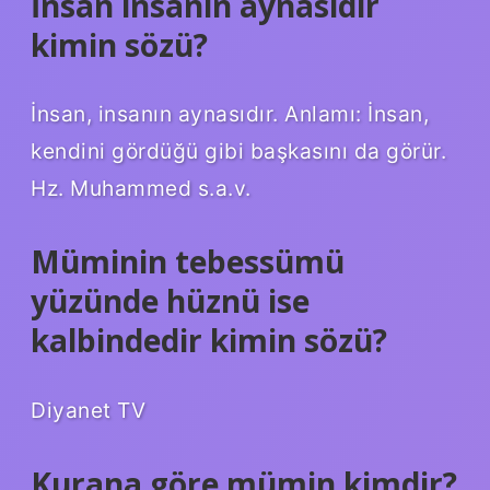
İnsan insanın aynasıdır
kimin sözü?
İnsan, insanın aynasıdır. Anlamı: İnsan,
kendini gördüğü gibi başkasını da görür.
Hz. Muhammed s.a.v.
Müminin tebessümü
yüzünde hüznü ise
kalbindedir kimin sözü?
Diyanet TV
Kurana göre mümin kimdir?