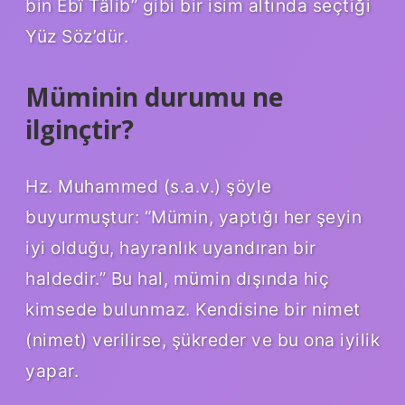
bin Ebî Tâlib” gibi bir isim altında seçtiği
Yüz Söz’dür.
Müminin durumu ne
ilginçtir?
Hz. Muhammed (s.a.v.) şöyle
buyurmuştur: “Mümin, yaptığı her şeyin
iyi olduğu, hayranlık uyandıran bir
haldedir.” Bu hal, mümin dışında hiç
kimsede bulunmaz. Kendisine bir nimet
(nimet) verilirse, şükreder ve bu ona iyilik
yapar.