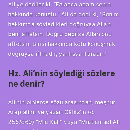
Ali’ye dediler ki, “Falanca adam senin
hakkında konuştu.” Ali de dedi ki, “Benim
hakkımda söyledikleri doğruysa Allah
beni affetsin. Doğru değilse Allah onu
affetsin. Birisi hakkında kötü konuşmak
doğruysa iftiradır, yanlışsa iftiradır.”
Hz. Ali’nin söylediği sözlere
ne denir?
Ali’nin binlerce sözü arasından, meşhur
Arap âlimi ve yazarı Câhiz’in (ö.
255/869) “Mie Kâli” veya “Miat emsâl Alî