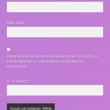
Web Sitesi
Daha sonraki yorumlarımda kullanılması için adım, e-
posta adresim ve site adresim bu tarayıcıya
kaydedilsin.
9 - 5 kaçtır?
*