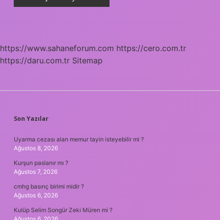
https://www.sahaneforum.com
https://cero.com.tr
https://daru.com.tr
Sitemap
SIDEBAR
Son Yazılar
Uyarma cezası alan memur tayin isteyebilir mi ?
Ağustos 8, 2026
Kurşun paslanır mı ?
Ağustos 7, 2026
cmhg basınç birimi midir ?
Ağustos 6, 2026
Kulüp Selim Songür Zeki Müren mi ?
Ağustos 6, 2026