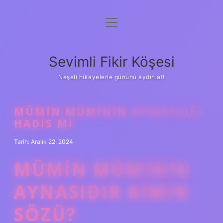
menüyü
Anasayfa
aç
Gizlilik Politikası
Sevimli Fikir Köşesi
Yasal Uyarı
Neşeli hikayelerle gününü aydınlat!
Hakkımızda
MÜMIN MÜMININ AYNASIDIR
HADIS MI
Tarih: Aralık 22, 2024
MÜMIN MÜMININ
AYNASIDIR KIMIN
SÖZÜ?