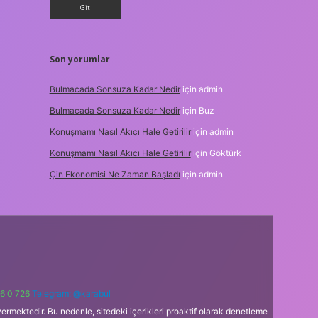
Son yorumlar
Bulmacada Sonsuza Kadar Nedir
için
admin
Bulmacada Sonsuza Kadar Nedir
için
Buz
Konuşmamı Nasıl Akıcı Hale Getirilir
için
admin
Konuşmamı Nasıl Akıcı Hale Getirilir
için
Göktürk
Çin Ekonomisi Ne Zaman Başladı
için
admin
6 0 726
Telegram: @karabul
ermektedir. Bu nedenle, sitedeki içerikleri proaktif olarak denetleme