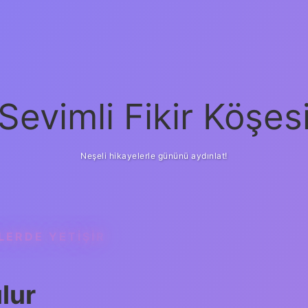
Sevimli Fikir Köşes
Neşeli hikayelerle gününü aydınlat!
LERDE YETIŞIR
lur