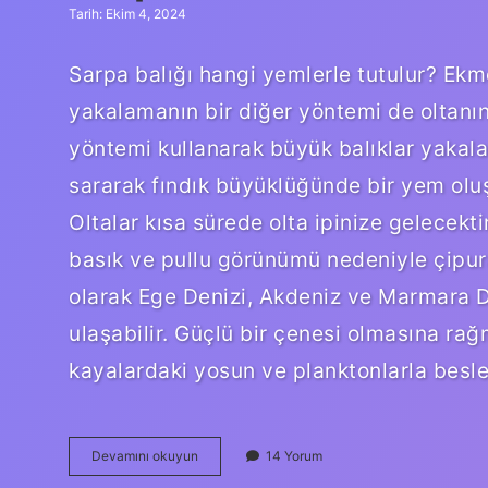
Tarih: Ekim 4, 2024
Sarpa balığı hangi yemlerle tutulur? Ek
yakalamanın bir diğer yöntemi de oltanın
yöntemi kullanarak büyük balıklar yakalam
sararak fındık büyüklüğünde bir yem oluş
Oltalar kısa sürede olta ipinize gelecekti
basık ve pullu görünümü nedeniyle çipuray
olarak Ege Denizi, Akdeniz ve Marmara De
ulaşabilir. Güçlü bir çenesi olmasına rağ
kayalardaki yosun ve planktonlarla besle
Sarpa
Devamını okuyun
14 Yorum
Balık