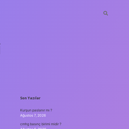
i
SIDEBAR
Son Yazılar
betci.org
Kurşun paslanır mı ?
Ağustos 7, 2026
cmhg basınç birimi midir ?