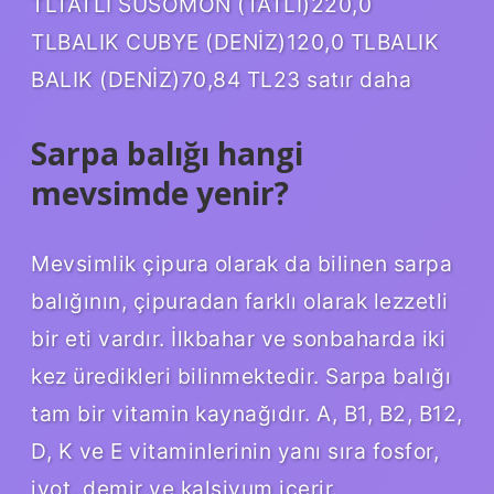
TLTATLI SUSOMON (TATLI)220,0
TLBALIK CUBYE (DENİZ)120,0 TLBALIK
BALIK (DENİZ)70,84 TL23 satır daha
Sarpa balığı hangi
mevsimde yenir?
Mevsimlik çipura olarak da bilinen sarpa
balığının, çipuradan farklı olarak lezzetli
bir eti vardır. İlkbahar ve sonbaharda iki
kez üredikleri bilinmektedir. Sarpa balığı
tam bir vitamin kaynağıdır. A, B1, B2, B12,
D, K ve E vitaminlerinin yanı sıra fosfor,
iyot, demir ve kalsiyum içerir.