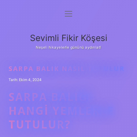
menüyü
Anasayfa
aç
Gizlilik Politikası
Sevimli Fikir Köşesi
Yasal Uyarı
Neşeli hikayelerle gününü aydınlat!
Hakkımızda
SARPA BALIK NASIL TUTULUR
Tarih: Ekim 4, 2024
SARPA BALIĞI
HANGI YEMLERLE
TUTULUR?