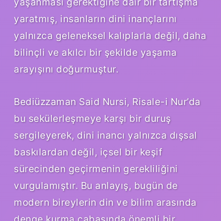
yaşanması gerektiğine dair bir tartışma
yaratmış, insanların dini inançlarını
yalnızca geleneksel kalıplarla değil, daha
bilinçli ve akılcı bir şekilde yaşama
arayışını doğurmuştur.
Bediüzzaman Said Nursi, Risale-i Nur’da
bu sekülerleşmeye karşı bir duruş
sergileyerek, dini inancı yalnızca dışsal
baskılardan değil, içsel bir keşif
sürecinden geçirmenin gerekliliğini
vurgulamıştır. Bu anlayış, bugün de
modern bireylerin din ve bilim arasında
denge kurma çabasında önemli bir