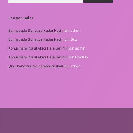
Son yorumlar
Bulmacada Sonsuza Kadar Nedir
için
admin
Bulmacada Sonsuza Kadar Nedir
için
Buz
Konuşmamı Nasıl Akıcı Hale Getirilir
için
admin
Konuşmamı Nasıl Akıcı Hale Getirilir
için
Göktürk
Çin Ekonomisi Ne Zaman Başladı
için
admin
etci.org