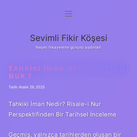
menüyü
Anasayfa
aç
Gizlilik Politikası
Sevimli Fikir Köşesi
Yasal Uyarı
Neşeli hikayelerle gününü aydınlat!
Hakkımızda
TAHKIKI IMAN NEDIR RISALE-I
NUR ?
Tarih: Aralık 29, 2025
Tahkiki İman Nedir? Risale-i Nur
Perspektifinden Bir Tarihsel İnceleme
Geçmiş, yalnızca tarihlerden oluşan bir