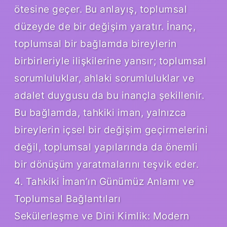
ötesine geçer. Bu anlayış, toplumsal
düzeyde de bir değişim yaratır. İnanç,
toplumsal bir bağlamda bireylerin
birbirleriyle ilişkilerine yansır; toplumsal
sorumluluklar, ahlaki sorumluluklar ve
adalet duygusu da bu inançla şekillenir.
Bu bağlamda, tahkiki iman, yalnızca
bireylerin içsel bir değişim geçirmelerini
değil, toplumsal yapılarında da önemli
bir dönüşüm yaratmalarını teşvik eder.
4. Tahkiki İman’ın Günümüz Anlamı ve
Toplumsal Bağlantıları
Sekülerleşme ve Dini Kimlik: Modern