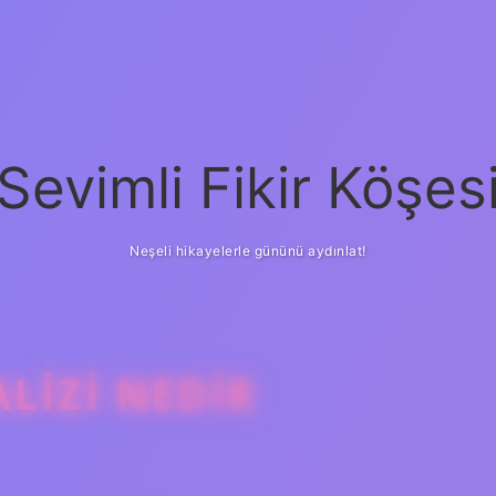
Sevimli Fikir Köşes
Neşeli hikayelerle gününü aydınlat!
LIZI NEDIR