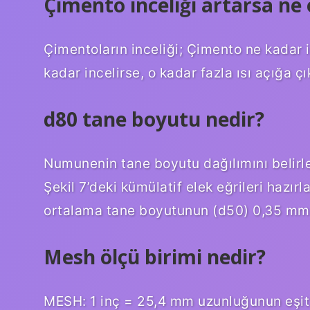
Çimento inceliği artarsa ne 
Çimentoların inceliği; Çimento ne kadar i
kadar incelirse, o kadar fazla ısı açığa çı
d80 tane boyutu nedir?
Numunenin tane boyutu dağılımını belirleme
Şekil 7’deki kümülatif elek eğrileri hazı
ortalama tane boyutunun (d50) 0,35 mm 
Mesh ölçü birimi nedir?
MESH: 1 inç = 25,4 mm uzunluğunun eşit a