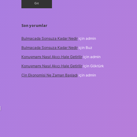
Son yorumlar
Bulmacada Sonsuza Kadar Nedir
için
admin
Bulmacada Sonsuza Kadar Nedir
için
Buz
Konuşmamı Nasıl Akıcı Hale Getirilir
için
admin
Konuşmamı Nasıl Akıcı Hale Getirilir
için
Göktürk
Çin Ekonomisi Ne Zaman Başladı
için
admin
l