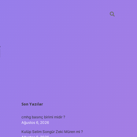
i
SIDEBAR
Son Yazılar
betci.org
cmhg basınç birimi midir ?
Ağustos 6, 2026
Kulüp Selim Songür Zeki Müren mi ?