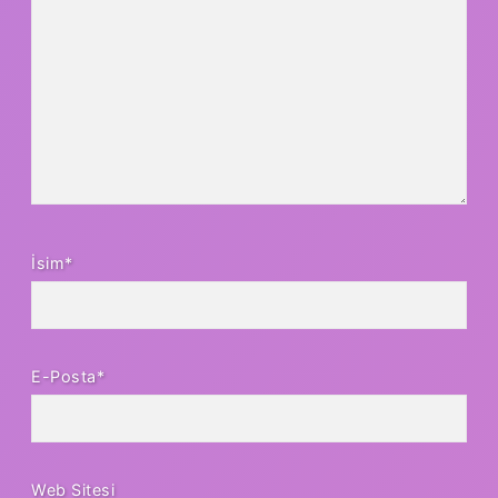
İsim*
E-Posta*
Web Sitesi