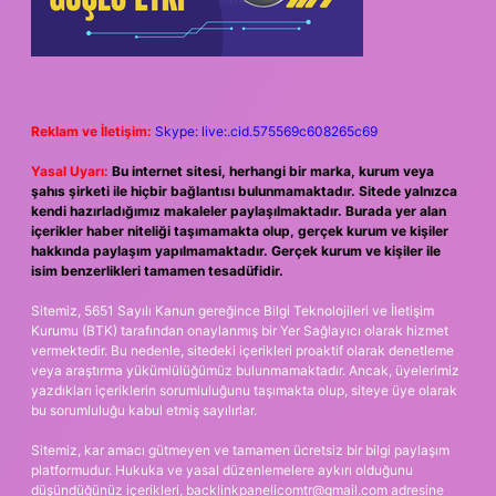
Reklam ve İletişim:
Skype: live:.cid.575569c608265c69
Yasal Uyarı:
Bu internet sitesi, herhangi bir marka, kurum veya
şahıs şirketi ile hiçbir bağlantısı bulunmamaktadır. Sitede yalnızca
kendi hazırladığımız makaleler paylaşılmaktadır. Burada yer alan
içerikler haber niteliği taşımamakta olup, gerçek kurum ve kişiler
hakkında paylaşım yapılmamaktadır. Gerçek kurum ve kişiler ile
isim benzerlikleri tamamen tesadüfidir.
Sitemiz, 5651 Sayılı Kanun gereğince Bilgi Teknolojileri ve İletişim
Kurumu (BTK) tarafından onaylanmış bir Yer Sağlayıcı olarak hizmet
vermektedir. Bu nedenle, sitedeki içerikleri proaktif olarak denetleme
veya araştırma yükümlülüğümüz bulunmamaktadır. Ancak, üyelerimiz
yazdıkları içeriklerin sorumluluğunu taşımakta olup, siteye üye olarak
bu sorumluluğu kabul etmiş sayılırlar.
Sitemiz, kar amacı gütmeyen ve tamamen ücretsiz bir bilgi paylaşım
platformudur. Hukuka ve yasal düzenlemelere aykırı olduğunu
düşündüğünüz içerikleri,
backlinkpanelicomtr@gmail.com
adresine