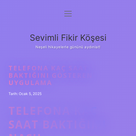
menüyü
Anasayfa
aç
Gizlilik Politikası
Sevimli Fikir Köşesi
Yasal Uyarı
Neşeli hikayelerle gününü aydınlat!
Hakkımızda
TELEFONA KAÇ SAAT
BAKTIĞINI GÖSTEREN
UYGULAMA
Tarih: Ocak 5, 2025
TELEFONA KAÇ
SAAT BAKTIĞIMI