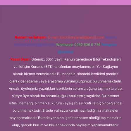
ci.org
Reklam ve İletişim:
E-mail:
backlinkpaneli@gmail.com
Teams:
forumhizmeti@gmail.com
Whatsapp: 0262 606 0 726
Telegram:
@karabul
Yasal Uyarı:
Sitemiz, 5651 Sayılı Kanun gereğince Bilgi Teknolojileri
ve İletişim Kurumu (BTK) tarafından onaylanmış bir Yer Sağlayıcı
olarak hizmet vermektedir. Bu nedenle, sitedeki içerikleri proaktif
olarak denetleme veya araştırma yükümlülüğümüz bulunmamaktadır.
Ancak, üyelerimiz yazdıkları içeriklerin sorumluluğunu taşımakta olup,
siteye üye olarak bu sorumluluğu kabul etmiş sayılırlar. Bu internet
sitesi, herhangi bir marka, kurum veya şahıs şirketi ile hiçbir bağlantısı
bulunmamaktadır. Sitede yalnızca kendi hazırladığımız makaleler
paylaşılmaktadır. Burada yer alan içerikler haber niteliği taşımamakta
olup, gerçek kurum ve kişiler hakkında paylaşım yapılmamaktadır.