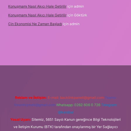
Konuşmamı Nasıl Akıcı Hale Getirilir
için
admin
Konuşmamı Nasıl Akıcı Hale Getirilir
için
Göktürk
Çin Ekonomisi Ne Zaman Başladı
için
admin
rg
Reklam ve İletişim:
E-mail:
backlinkpaneli@gmail.com
Teams:
forumhizmeti@gmail.com
Whatsapp: 0262 606 0 726
Telegram:
@karabul
Yasal Uyarı:
Sitemiz, 5651 Sayılı Kanun gereğince Bilgi Teknolojileri
ve İletişim Kurumu (BTK) tarafından onaylanmış bir Yer Sağlayıcı