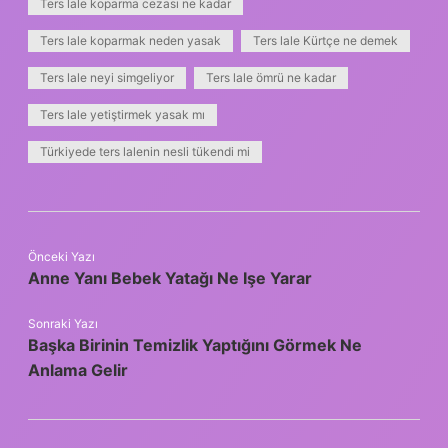
Ters lale koparma cezası ne kadar
Ters lale koparmak neden yasak
Ters lale Kürtçe ne demek
Ters lale neyi simgeliyor
Ters lale ömrü ne kadar
Ters lale yetiştirmek yasak mı
Türkiyede ters lalenin nesli tükendi mi
Önceki Yazı
Anne Yanı Bebek Yatağı Ne Işe Yarar
Sonraki Yazı
Başka Birinin Temizlik Yaptığını Görmek Ne
Anlama Gelir