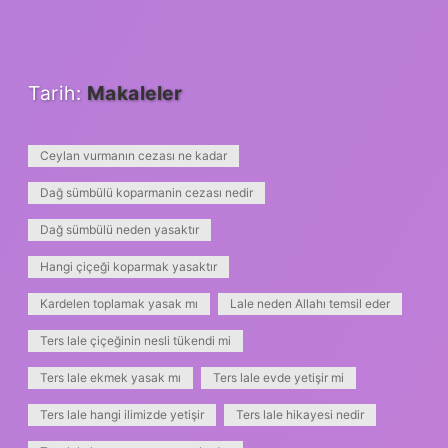
Tarih:
Makaleler
Ceylan vurmanın cezası ne kadar
Dağ sümbülü koparmanin cezası nedir
Dağ sümbülü neden yasaktır
Hangi çiçeği koparmak yasaktır
Kardelen toplamak yasak mı
Lale neden Allahı temsil eder
Ters lale çiçeğinin nesli tükendi mi
Ters lale ekmek yasak mı
Ters lale evde yetişir mi
Ters lale hangi ilimizde yetişir
Ters lale hikayesi nedir