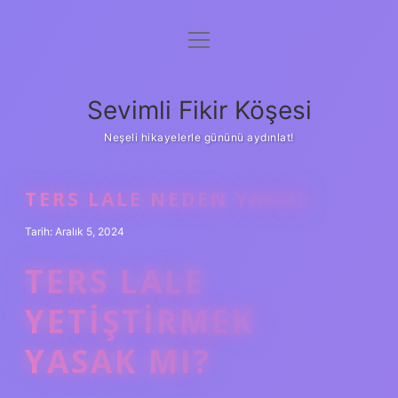
menüyü
Anasayfa
aç
Gizlilik Politikası
Sevimli Fikir Köşesi
Yasal Uyarı
Neşeli hikayelerle gününü aydınlat!
Hakkımızda
TERS LALE NEDEN YASAK
Tarih: Aralık 5, 2024
TERS LALE
YETIŞTIRMEK
YASAK MI?