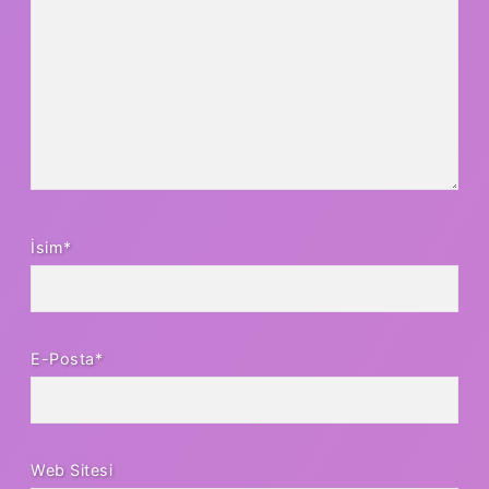
İsim*
E-Posta*
Web Sitesi