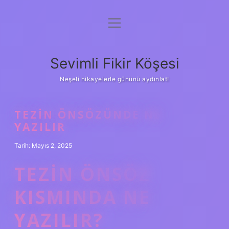
menüyü
Anasayfa
aç
Gizlilik Politikası
Sevimli Fikir Köşesi
Yasal Uyarı
Neşeli hikayelerle gününü aydınlat!
Hakkımızda
TEZIN ÖNSÖZÜNDE NE
YAZILIR
Tarih: Mayıs 2, 2025
TEZIN ÖNSÖZ
KISMINDA NE
YAZILIR?