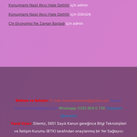
Konuşmamı Nasıl Akıcı Hale Getirilir
için
admin
Konuşmamı Nasıl Akıcı Hale Getirilir
için
Göktürk
Çin Ekonomisi Ne Zaman Başladı
için
admin
rg
Reklam ve İletişim:
E-mail:
backlinkpaneli@gmail.com
Teams:
forumhizmeti@gmail.com
Whatsapp: 0262 606 0 726
Telegram:
@karabul
Yasal Uyarı:
Sitemiz, 5651 Sayılı Kanun gereğince Bilgi Teknolojileri
ve İletişim Kurumu (BTK) tarafından onaylanmış bir Yer Sağlayıcı