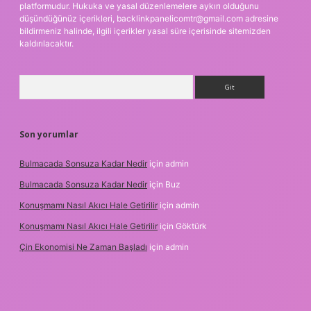
platformudur. Hukuka ve yasal düzenlemelere aykırı olduğunu
düşündüğünüz içerikleri,
backlinkpanelicomtr@gmail.com
adresine
bildirmeniz halinde, ilgili içerikler yasal süre içerisinde sitemizden
kaldırılacaktır.
Arama
Son yorumlar
Bulmacada Sonsuza Kadar Nedir
için
admin
Bulmacada Sonsuza Kadar Nedir
için
Buz
Konuşmamı Nasıl Akıcı Hale Getirilir
için
admin
Konuşmamı Nasıl Akıcı Hale Getirilir
için
Göktürk
Çin Ekonomisi Ne Zaman Başladı
için
admin