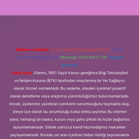
rg
Reklam ve İletişim:
E-mail:
backlinkpaneli@gmail.com
Teams:
forumhizmeti@gmail.com
Whatsapp: 0262 606 0 726
Telegram:
@karabul
Yasal Uyarı:
Sitemiz, 5651 Sayılı Kanun gereğince Bilgi Teknolojileri
ve İletişim Kurumu (BTK) tarafından onaylanmış bir Yer Sağlayıcı
olarak hizmet vermektedir. Bu nedenle, sitedeki içerikleri proaktif
olarak denetleme veya araştırma yükümlülüğümüz bulunmamaktadır.
Ancak, üyelerimiz yazdıkları içeriklerin sorumluluğunu taşımakta olup,
siteye üye olarak bu sorumluluğu kabul etmiş sayılırlar. Bu internet
sitesi, herhangi bir marka, kurum veya şahıs şirketi ile hiçbir bağlantısı
bulunmamaktadır. Sitede yalnızca kendi hazırladığımız makaleler
paylaşılmaktadır. Burada yer alan içerikler haber niteliği taşımamakta