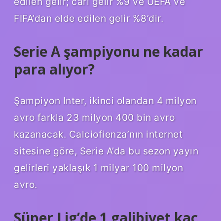
edilen gelir; cari gelir %9 ve UEFA ve
FIFA’dan elde edilen gelir %8’dir.
Serie A şampiyonu ne kadar
para alıyor?
Şampiyon Inter, ikinci olandan 4 milyon
avro farkla 23 milyon 400 bin avro
kazanacak. Calciofienza’nın internet
sitesine göre, Serie A’da bu sezon yayın
gelirleri yaklaşık 1 milyar 100 milyon
avro.
Süper Lig’de 1 galibiyet kaç