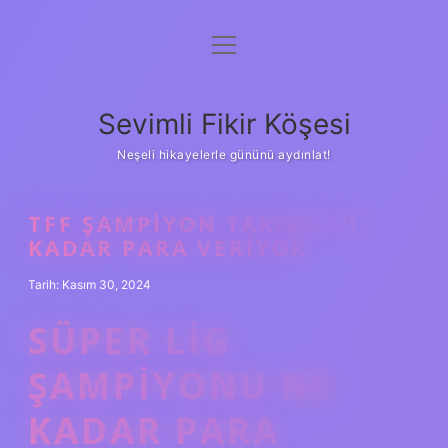
menüyü
Anasayfa
aç
Gizlilik Politikası
Sevimli Fikir Köşesi
Yasal Uyarı
Neşeli hikayelerle gününü aydınlat!
Hakkımızda
TFF ŞAMPIYON TAKIMA NE
KADAR PARA VERIYOR
Tarih: Kasım 30, 2024
SÜPER LIG
ŞAMPIYONU NE
KADAR PARA