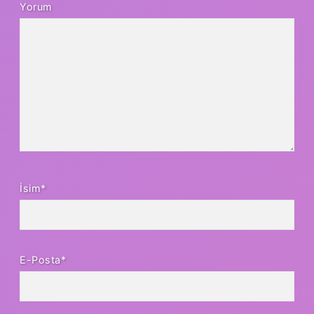
Yorum
İsim*
E-Posta*