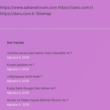
https://www.sahaneforum.com
https://cero.com.tr
https://daru.com.tr
Sitemap
SIDEBAR
Son Yazılar
Uyarma cezası alan memur tayin isteyebilir mi ?
Ağustos 8, 2026
Kurşun paslanır mı ?
Ağustos 7, 2026
cmhg basınç birimi midir ?
Ağustos 6, 2026
Kulüp Selim Songür Zeki Müren mi ?
Ağustos 6, 2026
Avcılık ve Yaban Hayatı Bölümü Okunur mu ?
Ağustos 4, 2026