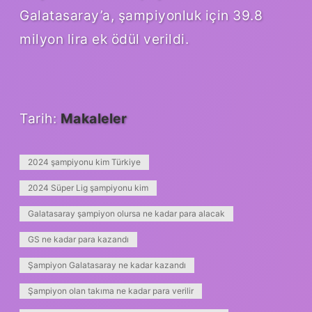
Galatasaray’a, şampiyonluk için 39.8
milyon lira ek ödül verildi.
Tarih:
Makaleler
2024 şampiyonu kim Türkiye
2024 Süper Lig şampiyonu kim
Galatasaray şampiyon olursa ne kadar para alacak
GS ne kadar para kazandı
Şampiyon Galatasaray ne kadar kazandı
Şampiyon olan takıma ne kadar para verilir