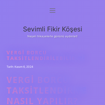
menüyü
Anasayfa
aç
Gizlilik Politikası
Sevimli Fikir Köşesi
Yasal Uyarı
Neşeli hikayelerle gününü aydınlat!
Hakkımızda
VERGI BORCU
TAKSITLENDIRILEBILIR MI
Tarih: Kasım 6, 2024
VERGI BORCU
TAKSITLENDIRME
NASIL YAPILIR?