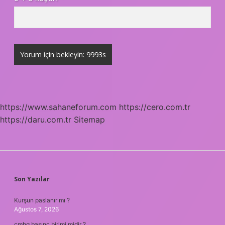
https://www.sahaneforum.com
https://cero.com.tr
https://daru.com.tr
Sitemap
SIDEBAR
Son Yazılar
Kurşun paslanır mı ?
Ağustos 7, 2026
cmhg basınç birimi midir ?