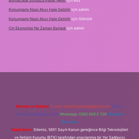
Bulmacada Sonsuza Kadar Nedir
için
Buz
Konuşmamı Nasıl Akıcı Hale Getirilir
için
admin
Konuşmamı Nasıl Akıcı Hale Getirilir
için
Göktürk
Çin Ekonomisi Ne Zaman Başladı
için
admin
betci.org
Reklam ve İletişim:
E-mail:
backlinkpaneli@gmail.com
Teams:
forumhizmeti@gmail.com
Whatsapp: 0262 606 0 726
Telegram:
@karabul
Yasal Uyarı:
Sitemiz, 5651 Sayılı Kanun gereğince Bilgi Teknolojileri
ve İletişim Kurumu (BTK) tarafından onaylanmış bir Yer Sağlayıcı