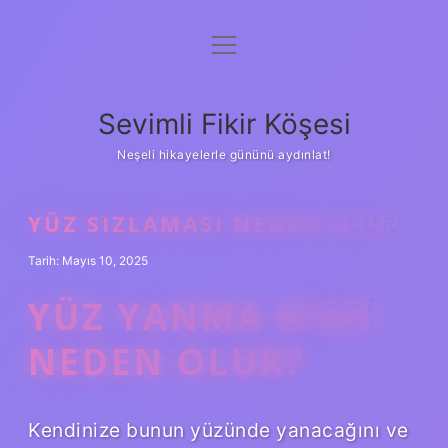
menüyü
Anasayfa
aç
Gizlilik Politikası
Sevimli Fikir Köşesi
Yasal Uyarı
Neşeli hikayelerle gününü aydınlat!
Hakkımızda
YÜZ SIZLAMASI NEDEN OLUR
Tarih: Mayıs 10, 2025
YÜZ YANMA HISSI
NEDEN OLUR?
Kendinize bunun yüzünde yanacağını ve