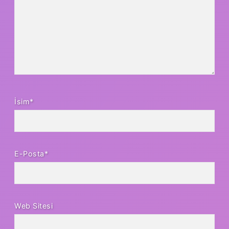
İsim*
E-Posta*
Web Sitesi