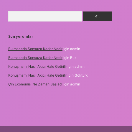
Arama
Son yorumlar
Bulmacada Sonsuza Kadar Nedir
için
admin
Bulmacada Sonsuza Kadar Nedir
için
Buz
Konuşmamı Nasıl Akıcı Hale Getirilir
için
admin
Konuşmamı Nasıl Akıcı Hale Getirilir
için
Göktürk
Çin Ekonomisi Ne Zaman Başladı
için
admin
ci.org