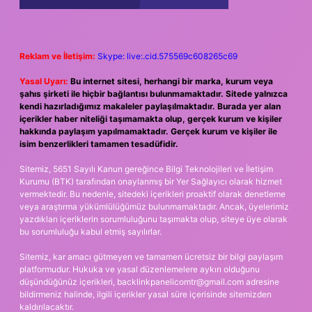
Reklam ve İletişim:
Skype: live:.cid.575569c608265c69
Yasal Uyarı:
Bu internet sitesi, herhangi bir marka, kurum veya
şahıs şirketi ile hiçbir bağlantısı bulunmamaktadır. Sitede yalnızca
kendi hazırladığımız makaleler paylaşılmaktadır. Burada yer alan
içerikler haber niteliği taşımamakta olup, gerçek kurum ve kişiler
hakkında paylaşım yapılmamaktadır. Gerçek kurum ve kişiler ile
isim benzerlikleri tamamen tesadüfidir.
Sitemiz, 5651 Sayılı Kanun gereğince Bilgi Teknolojileri ve İletişim
Kurumu (BTK) tarafından onaylanmış bir Yer Sağlayıcı olarak hizmet
vermektedir. Bu nedenle, sitedeki içerikleri proaktif olarak denetleme
veya araştırma yükümlülüğümüz bulunmamaktadır. Ancak, üyelerimiz
yazdıkları içeriklerin sorumluluğunu taşımakta olup, siteye üye olarak
bu sorumluluğu kabul etmiş sayılırlar.
Sitemiz, kar amacı gütmeyen ve tamamen ücretsiz bir bilgi paylaşım
platformudur. Hukuka ve yasal düzenlemelere aykırı olduğunu
düşündüğünüz içerikleri,
backlinkpanelicomtr@gmail.com
adresine
bildirmeniz halinde, ilgili içerikler yasal süre içerisinde sitemizden
kaldırılacaktır.