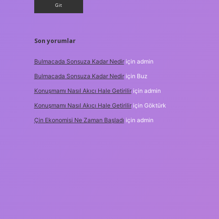
Son yorumlar
Bulmacada Sonsuza Kadar Nedir
için
admin
Bulmacada Sonsuza Kadar Nedir
için
Buz
Konuşmamı Nasıl Akıcı Hale Getirilir
için
admin
Konuşmamı Nasıl Akıcı Hale Getirilir
için
Göktürk
Çin Ekonomisi Ne Zaman Başladı
için
admin