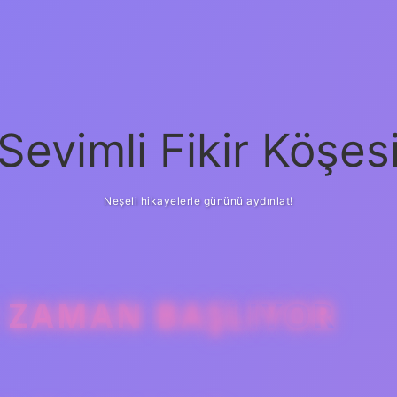
Sevimli Fikir Köşes
Neşeli hikayelerle gününü aydınlat!
E ZAMAN BAŞLIYOR