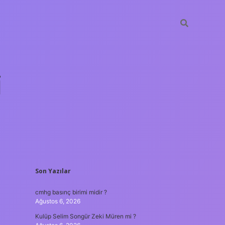
i
SIDEBAR
Son Yazılar
betci.org
cmhg basınç birimi midir ?
Ağustos 6, 2026
Kulüp Selim Songür Zeki Müren mi ?