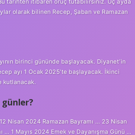
 tarihten itibaren oruç tutabilirsiniz. Üç ayda
 aylar olarak bilinen Recep, Şaban ve Ramazan
yının birinci gününde başlayacak. Diyanet’in
ecep ayı 1 Ocak 2025’te başlayacak. İkinci
e kutlanacak.
i günler?
 – 12 Nisan 2024 Ramazan Bayramı … 23 Nisan
mı … 1 Mayıs 2024 Emek ve Dayanışma Günü …