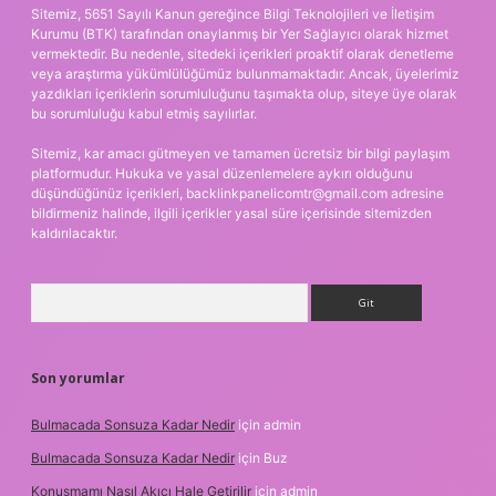
Sitemiz, 5651 Sayılı Kanun gereğince Bilgi Teknolojileri ve İletişim
Kurumu (BTK) tarafından onaylanmış bir Yer Sağlayıcı olarak hizmet
vermektedir. Bu nedenle, sitedeki içerikleri proaktif olarak denetleme
veya araştırma yükümlülüğümüz bulunmamaktadır. Ancak, üyelerimiz
yazdıkları içeriklerin sorumluluğunu taşımakta olup, siteye üye olarak
bu sorumluluğu kabul etmiş sayılırlar.
Sitemiz, kar amacı gütmeyen ve tamamen ücretsiz bir bilgi paylaşım
platformudur. Hukuka ve yasal düzenlemelere aykırı olduğunu
düşündüğünüz içerikleri,
backlinkpanelicomtr@gmail.com
adresine
bildirmeniz halinde, ilgili içerikler yasal süre içerisinde sitemizden
kaldırılacaktır.
Arama
Son yorumlar
Bulmacada Sonsuza Kadar Nedir
için
admin
Bulmacada Sonsuza Kadar Nedir
için
Buz
Konuşmamı Nasıl Akıcı Hale Getirilir
için
admin