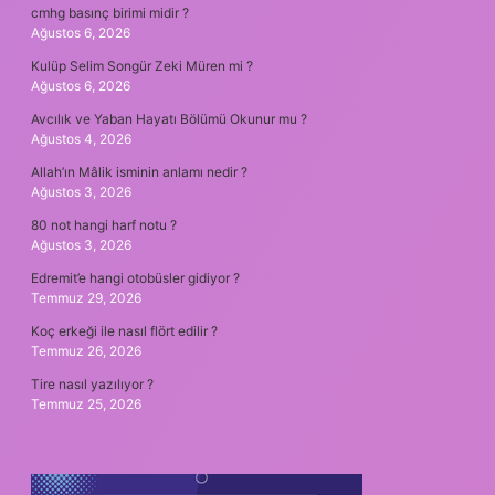
cmhg basınç birimi midir ?
Ağustos 6, 2026
Kulüp Selim Songür Zeki Müren mi ?
Ağustos 6, 2026
Avcılık ve Yaban Hayatı Bölümü Okunur mu ?
Ağustos 4, 2026
Allah’ın Mâlik isminin anlamı nedir ?
Ağustos 3, 2026
80 not hangi harf notu ?
Ağustos 3, 2026
Edremit’e hangi otobüsler gidiyor ?
Temmuz 29, 2026
Koç erkeği ile nasıl flört edilir ?
Temmuz 26, 2026
Tire nasıl yazılıyor ?
Temmuz 25, 2026