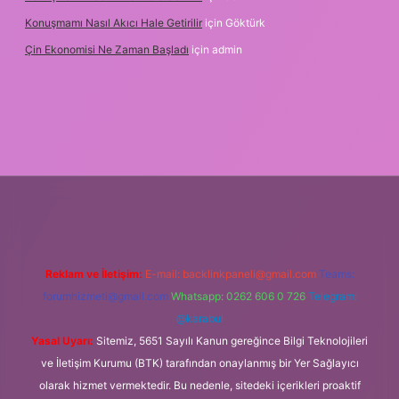
Konuşmamı Nasıl Akıcı Hale Getirilir
için
Göktürk
Çin Ekonomisi Ne Zaman Başladı
için
admin
rg
Reklam ve İletişim:
E-mail:
backlinkpaneli@gmail.com
Teams:
forumhizmeti@gmail.com
Whatsapp: 0262 606 0 726
Telegram:
@karabul
Yasal Uyarı:
Sitemiz, 5651 Sayılı Kanun gereğince Bilgi Teknolojileri
ve İletişim Kurumu (BTK) tarafından onaylanmış bir Yer Sağlayıcı
olarak hizmet vermektedir. Bu nedenle, sitedeki içerikleri proaktif