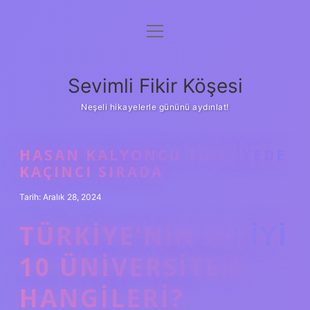
menüyü
Anasayfa
aç
Gizlilik Politikası
Sevimli Fikir Köşesi
Yasal Uyarı
Neşeli hikayelerle gününü aydınlat!
Hakkımızda
HASAN KALYONCU TÜRKIYEDE
KAÇINCI SIRADA
Tarih: Aralık 28, 2024
TÜRKIYE’NIN EN IYI
10 ÜNIVERSITESI
HANGILERI?