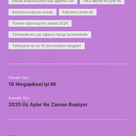
Hasan Kalyoncunun kaç öğrenci var
HKÜ devlet mi özel mi
Kalyoncu kaçıncı sırada
Kalyoncu kime ait
Türkiye tıpta kaçıncı sırada 2024
Türkiyede en çok öğrenci hangi üniversitede
Türkiyenin en iyi 10 üniversitesi hangileri
Önceki Yazı
16 Megapiksel Iyi Mi
Sonraki Yazı
2025 Üç Aylar Ne Zaman Başlıyor