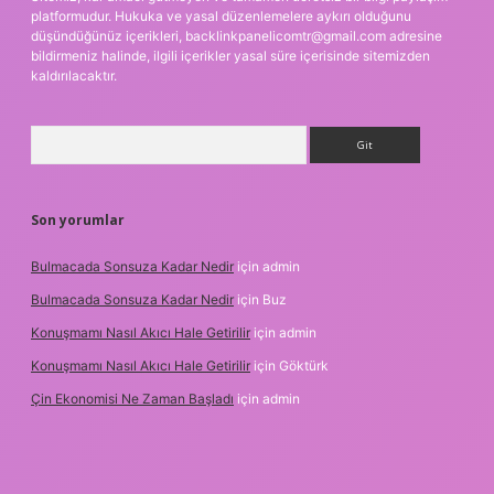
platformudur. Hukuka ve yasal düzenlemelere aykırı olduğunu
düşündüğünüz içerikleri,
backlinkpanelicomtr@gmail.com
adresine
bildirmeniz halinde, ilgili içerikler yasal süre içerisinde sitemizden
kaldırılacaktır.
Arama
Son yorumlar
Bulmacada Sonsuza Kadar Nedir
için
admin
Bulmacada Sonsuza Kadar Nedir
için
Buz
Konuşmamı Nasıl Akıcı Hale Getirilir
için
admin
Konuşmamı Nasıl Akıcı Hale Getirilir
için
Göktürk
Çin Ekonomisi Ne Zaman Başladı
için
admin