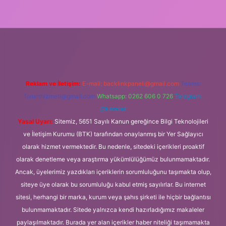
rg
Reklam ve İletişim:
E-mail:
backlinkpaneli@gmail.com
Teams:
forumhizmeti@gmail.com
Whatsapp: 0262 606 0 726
Telegram:
@karabul
Yasal Uyarı:
Sitemiz, 5651 Sayılı Kanun gereğince Bilgi Teknolojileri
ve İletişim Kurumu (BTK) tarafından onaylanmış bir Yer Sağlayıcı
olarak hizmet vermektedir. Bu nedenle, sitedeki içerikleri proaktif
olarak denetleme veya araştırma yükümlülüğümüz bulunmamaktadır.
Ancak, üyelerimiz yazdıkları içeriklerin sorumluluğunu taşımakta olup,
siteye üye olarak bu sorumluluğu kabul etmiş sayılırlar. Bu internet
sitesi, herhangi bir marka, kurum veya şahıs şirketi ile hiçbir bağlantısı
bulunmamaktadır. Sitede yalnızca kendi hazırladığımız makaleler
paylaşılmaktadır. Burada yer alan içerikler haber niteliği taşımamakta