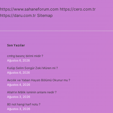
https://www.sahaneforum.com
https://cero.com.tr
https://daru.com.tr
Sitemap
SIDEBAR
Son Yazılar
cmhg basınç birimi midir ?
Ağustos 6, 2026
Kulüp Selim Songür Zeki Müren mi ?
Ağustos 6, 2026
Avcılık ve Yaban Hayatı Bölümü Okunur mu ?
Ağustos 4, 2026
Allah’ın Mâlik isminin anlamı nedir ?
Ağustos 3, 2026
80 not hangi harf notu ?
Ağustos 3, 2026