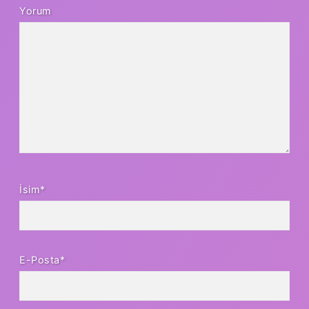
Yorum
İsim*
E-Posta*