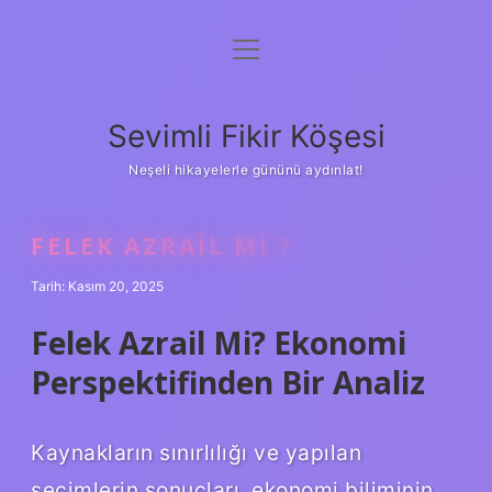
menüyü
Anasayfa
aç
Gizlilik Politikası
Sevimli Fikir Köşesi
Yasal Uyarı
Neşeli hikayelerle gününü aydınlat!
Hakkımızda
FELEK AZRAIL MI ?
Tarih: Kasım 20, 2025
Felek Azrail Mi? Ekonomi
Perspektifinden Bir Analiz
Kaynakların sınırlılığı ve yapılan
seçimlerin sonuçları, ekonomi biliminin